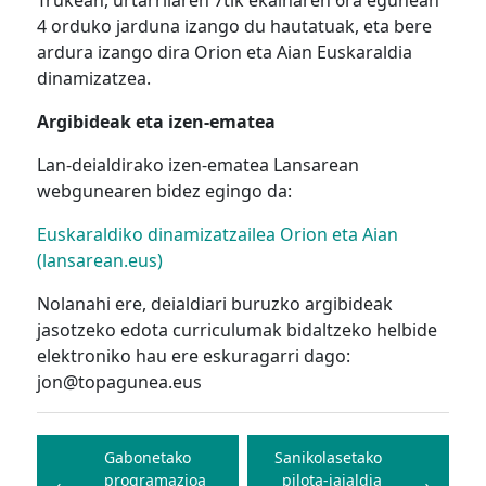
4 orduko jarduna izango du hautatuak, eta bere
ardura izango dira Orion eta Aian Euskaraldia
dinamizatzea.
Argibideak eta izen-ematea
Lan-deialdirako izen-ematea Lansarean
webgunearen bidez egingo da:
Euskaraldiko dinamizatzailea Orion eta Aian
(lansarean.eus)
Nolanahi ere, deialdiari buruzko argibideak
jasotzeko edota curriculumak bidaltzeko helbide
elektroniko hau ere eskuragarri dago:
jon@topagunea.eus
Bidalketetan
zehar
Gabonetako
Sanikolasetako
programazioa
pilota-jaialdia