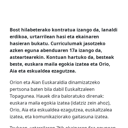
Bost hilabeterako kontratua izango da, lanaldi
erdikoa, urtarrilean hasi eta ekainaren
hasieran bukatu. Curriculumak jasotzeko
azken eguna abenduaren 17a izango da,
asteartearekin. Kontuan hartuko da, besteak
beste, euskara maila egokia izatea eta Orio,
Aia eta eskualdea ezagutzea.
Orion eta Aian Euskaraldia dinamizatzeko
pertsona baten bila dabil Euskaltzaleen
Topagunea. Hauek dira baloratuko direnak:
euskara maila egokia izatea (idatziz zein ahoz),
Orio, Aia eta eskualdea ezagutzea, euskaltzalea
izatea, eta komunikaziorako gaitasuna izatea.
Trukean, urtarrilaren 7tik ekainaren 6ra egunean