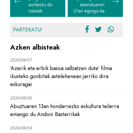
nabigatu
aurkeztu du
abenduaren
Udalak
27an egingo da
PARTEKATU!
Azken albisteak
2026/08/07
‘Azerik eta erbik basoa salbatzen dute’ filma
ikusteko gonbitak astelehenean jarriko dira
eskuragai
2026/08/05
Abuztuaren 13an hondarrezko eskultura tailerra
emango du Andoni Bastarrikak
2026/08/04