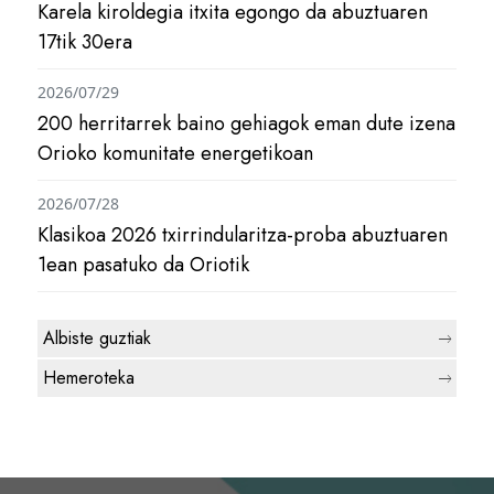
Karela kiroldegia itxita egongo da abuztuaren
17tik 30era
2026/07/29
200 herritarrek baino gehiagok eman dute izena
Orioko komunitate energetikoan
2026/07/28
Klasikoa 2026 txirrindularitza-proba abuztuaren
1ean pasatuko da Oriotik
Albiste guztiak
Hemeroteka