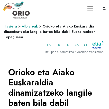
Hasiera
>
Albisteak
>
Orioko eta Aiako Euskaraldia
dinamizatzeko langile baten bila dabil Euskaltzaleen
Topagunea
ES
FR
EN
CA
GL
Itzulpen automatikoa / Machine translation
Orioko eta Aiako
Euskaraldia
dinamizatzeko langile
baten bila dabil