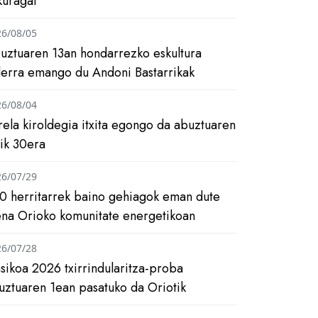
kuragai
26/08/05
uztuaren 13an hondarrezko eskultura
ilerra emango du Andoni Bastarrikak
26/08/04
rela kiroldegia itxita egongo da abuztuaren
tik 30era
26/07/29
0 herritarrek baino gehiagok eman dute
ena Orioko komunitate energetikoan
26/07/28
asikoa 2026 txirrindularitza-proba
uztuaren 1ean pasatuko da Oriotik