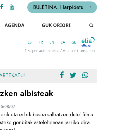
BULETINA. Harpidetu
AGENDA
GUK ORIORI
ES
FR
EN
CA
GL
Itzulpen automatikoa / Machine translation
ARTEKATU!
zken albisteak
26/08/07
zerik eta erbik basoa salbatzen dute’ filma
usteko gonbitak astelehenean jarriko dira