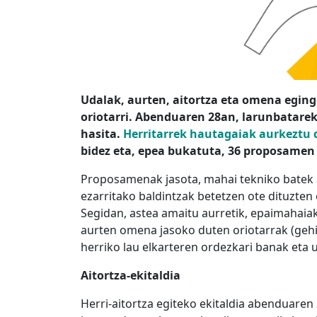
Udalak, aurten, aitortza eta omena egin
oriotarri. Abenduaren 28an, larunbatarek
hasita.
Herritarrek hautagaiak aurkeztu 
bidez eta, epea bukatuta, 36 proposamen 
Proposamenak jasota, mahai tekniko batek 
ezarritako baldintzak betetzen ote dituzten 
Segidan, astea amaitu aurretik, epaimahaia
aurten omena jasoko duten oriotarrak (geh
herriko lau elkarteren ordezkari banak eta 
Aitortza-ekitaldia
Herri-aitortza egiteko ekitaldia abenduaren