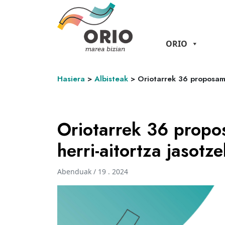
ORIO
Hasiera
>
Albisteak
>
Oriotarrek 36 proposame
Oriotarrek 36 propo
herri-aitortza jasotz
Abenduak / 19 . 2024