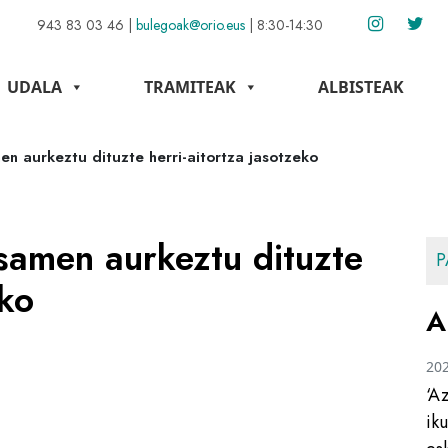
943 83 03 46
|
bulegoak@orio.eus
|
8:30-14:30
UDALA
TRAMITEAK
ALBISTEAK
n aurkeztu dituzte herri-aitortza jasotzeko
samen aurkeztu dituzte
P
eko
A
20
‘A
ik