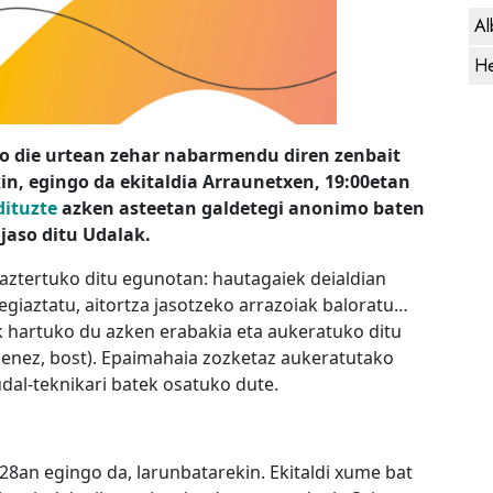
Al
He
go die urtean zehar nabarmendu diren zenbait
in, egingo da ekitaldia Arraunetxen, 19:00etan
dituzte
azken asteetan galdetegi anonimo baten
jaso ditu Udalak.
aztertuko ditu egunotan: hautagaiek deialdian
egiaztatu, aitortza jasotzeko arrazoiak baloratu…
k hartuko du azken erabakia eta aukeratuko ditu
ienez, bost). Epaimahaia zozketaz aukeratutako
udal-teknikari batek osatuko dute.
 28an egingo da, larunbatarekin. Ekitaldi xume bat