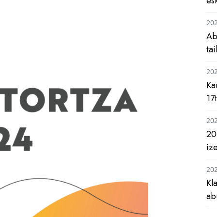
es
20
Ab
ta
20
Ka
17
20
20
iz
20
Kl
ab