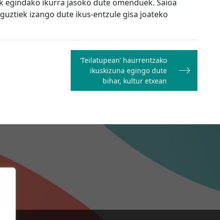
tek egindako ikurra jasoko dute omenduek. Saioa
r guztiek izango dute ikus-entzule gisa joateko
‘Teilatupean’ haurrentzako
ikuskizuna egingo dute
bihar, kultur etxean