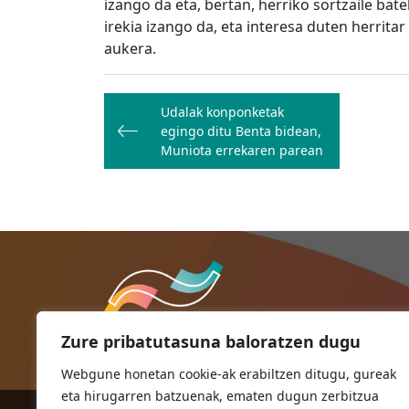
izango da eta, bertan, herriko sortzaile ba
irekia izango da, eta interesa duten herrita
aukera.
Bidalketetan
Udalak konponketak
zehar
egingo ditu Benta bidean,
nabigatu
Muniota errekaren parean
Zure pribatutasuna baloratzen dugu
Webgune honetan cookie-ak erabiltzen ditugu, gureak
eta hirugarren batzuenak, ematen dugun zerbitzua