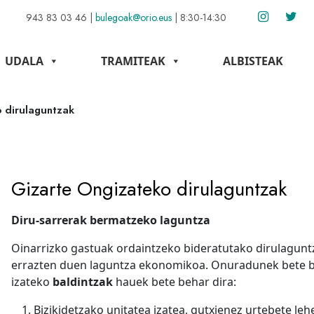
943 83 03 46
|
bulegoak@orio.eus
|
8:30-14:30
UDALA
TRAMITEAK
ALBISTEAK
 dirulaguntzak
Gizarte Ongizateko dirulaguntzak
Diru-sarrerak bermatzeko laguntza
Oinarrizko gastuak ordaintzeko bideratutako dirulaguntz
errazten duen laguntza ekonomikoa. Onuradunek bete b
izateko
baldintzak
hauek bete behar dira:
Bizikidetzako unitatea izatea, gutxienez urtebete le