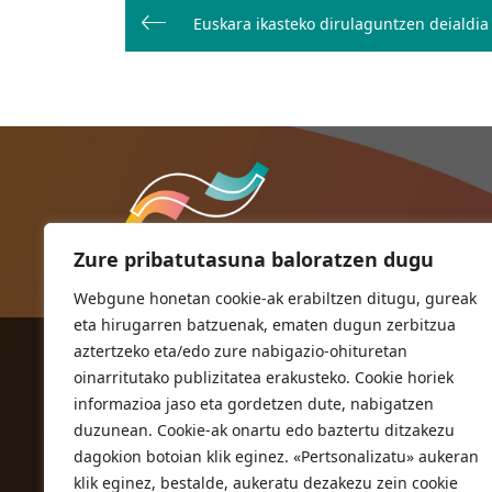
zehar
Euskara ikasteko dirulaguntzen deialdia
nabigatu
Zure pribatutasuna baloratzen dugu
Webgune honetan cookie-ak erabiltzen ditugu, gureak
eta hirugarren batzuenak, ematen dugun zerbitzua
aztertzeko eta/edo zure nabigazio-ohituretan
ORIOKO UDALA
oinarritutako publizitatea erakusteko. Cookie horiek
Herriko plaza,1
informazioa jaso eta gordetzen dute, nabigatzen
20810 Orio (Gipuzkoa)
duzunean. Cookie-ak onartu edo baztertu ditzakezu
T. 943 83 03 46
dagokion botoian klik eginez. «Pertsonalizatu» aukeran
klik eginez, bestalde, aukeratu dezakezu zein cookie