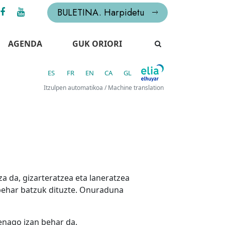
BULETINA. Harpidetu
AGENDA
GUK ORIORI
ES
FR
EN
CA
GL
Itzulpen automatikoa / Machine translation
a da, gizarteratzea eta laneratzea
ehar batzuk dituzte. Onuraduna
henago izan behar da.