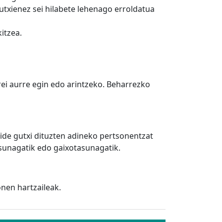
txienez sei hilabete lehenago erroldatua
itzea.
rei aurre egin edo arintzeko. Beharrezko
ide gutxi dituzten adineko pertsonentzat
sunagatik edo gaixotasunagatik.
nen hartzaileak.