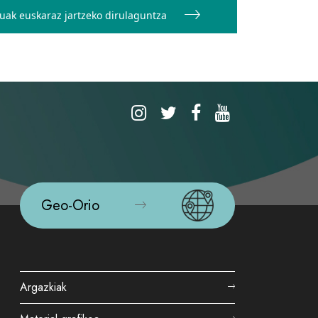
luak euskaraz jartzeko dirulaguntza
Geo-Orio
Argazkiak