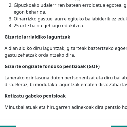
Gipuzkoako udalerriren batean erroldatua egotea, gu
egon behar da.
Oinarrizko gastuei aurre egiteko baliabiderik ez eduk
25 urte baino gehiago edukitzea.
Gizarte larrialdiko laguntzak
Aldian aldiko diru laguntzak, gizarteak baztertzeko egoe
gastu zehatzak ordaintzeko dira.
Gizarte ongizate fondoko pentsioak (GOF)
Lanerako ezintasuna duten pertsonentzat eta diru baliab
dira. Beraz, bi modutako laguntzak ematen dira: Zaharta
Kotizatu gabeko pentsioak
Minusbaliatuak eta hirugarren adinekoak dira pentsio ho