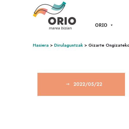
ORIO
Hasiera
>
Dirulaguntzak
>
Gizarte Ongizateko
2022/05/22