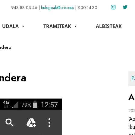
943 83 03 46
|
bulegoak@orio.eus
|
8:30-14:30
UDALA
TRAMITEAK
ALBISTEAK
ndera
ndera
P
A
20
‘A
ik