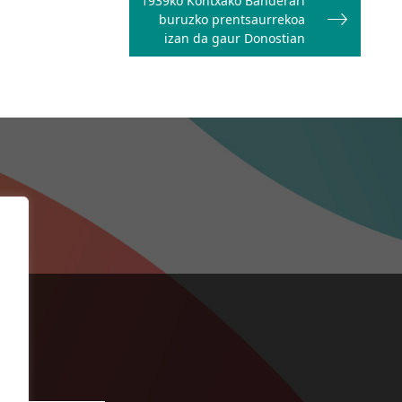
1939ko Kontxako Banderari
buruzko prentsaurrekoa
izan da gaur Donostian