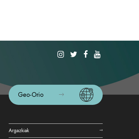
Geo-Orio
Argazkiak