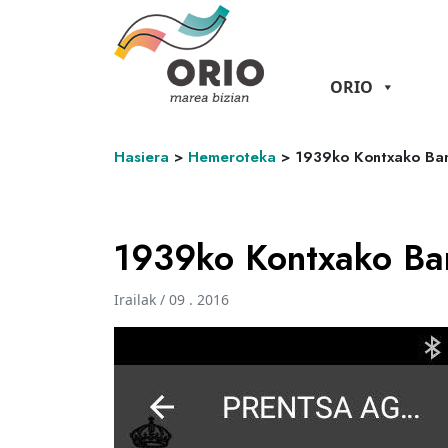
ORIO
Hasiera
>
Hemeroteka
>
1939ko Kontxako Ba
1939ko Kontxako Ba
Irailak / 09 . 2016