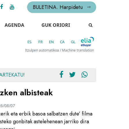
BULETINA. Harpidetu
AGENDA
GUK ORIORI
ES
FR
EN
CA
GL
Itzulpen automatikoa / Machine translation
ARTEKATU!
zken albisteak
26/08/07
zerik eta erbik basoa salbatzen dute’ filma
usteko gonbitak astelehenean jarriko dira