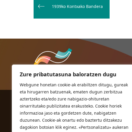
zehar
1939ko Kontxako Bandera
nabigatu
Zure pribatutasuna baloratzen dugu
Webgune honetan cookie-ak erabiltzen ditugu, gureak
eta hirugarren batzuenak, ematen dugun zerbitzua
aztertzeko eta/edo zure nabigazio-ohituretan
ORIOKO UDALA
oinarritutako publizitatea erakusteko. Cookie horiek
Herriko plaza,1
informazioa jaso eta gordetzen dute, nabigatzen
20810 Orio (Gipuzkoa)
duzunean. Cookie-ak onartu edo baztertu ditzakezu
T. 943 83 03 46
dagokion botoian klik eginez. «Pertsonalizatu» aukeran