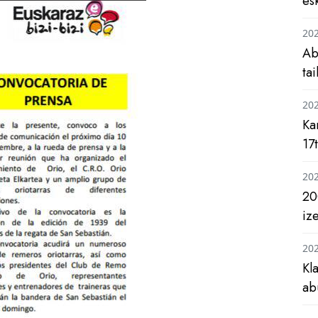
es
20
Ab
ta
20
Ka
17
20
20
iz
20
Kl
ab