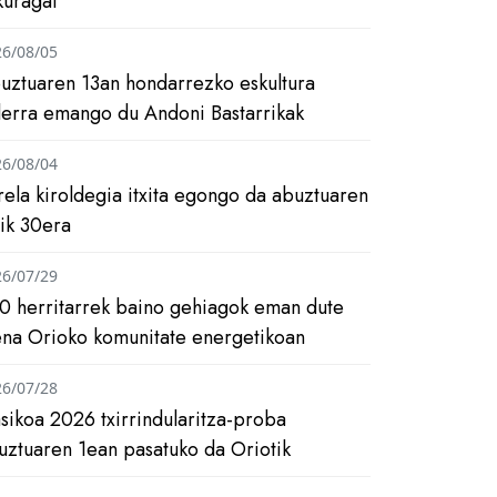
kuragai
26/08/05
uztuaren 13an hondarrezko eskultura
ilerra emango du Andoni Bastarrikak
26/08/04
rela kiroldegia itxita egongo da abuztuaren
tik 30era
26/07/29
0 herritarrek baino gehiagok eman dute
ena Orioko komunitate energetikoan
26/07/28
asikoa 2026 txirrindularitza-proba
uztuaren 1ean pasatuko da Oriotik