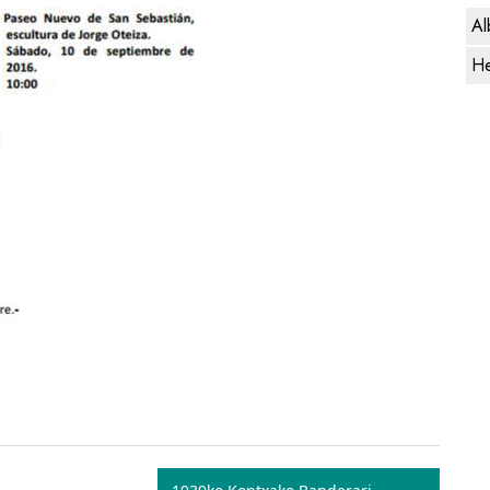
Al
He