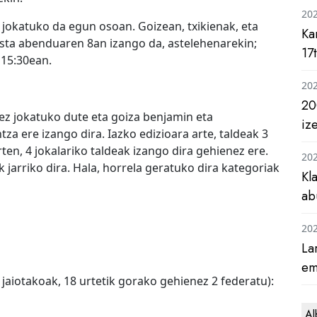
20
n jokatuko da egun osoan. Goizean, txikienak, eta
Ka
esta abenduaren 8an izango da, astelehenarekin;
17
 15:30ean.
20
20
dez jokatuko dute eta goiza benjamin eta
iz
za ere izango dira. Iazko edizioara arte, taldeak 3
ten, 4 jokalariko taldeak izango dira gehienez ere.
20
 jarriko dira. Hala, horrela geratuko dira kategoriak
Kl
ab
20
La
em
aiotakoak, 18 urtetik gorako gehienez 2 federatu):
Al