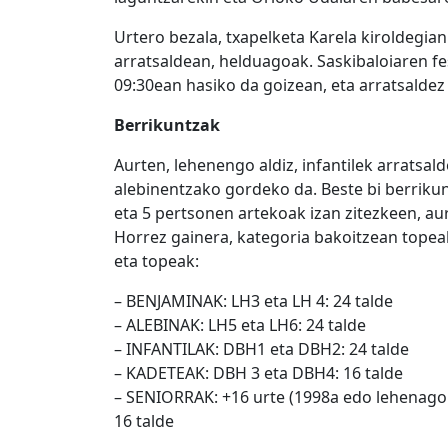
Urtero bezala, txapelketa Karela kiroldegia
arratsaldean, helduagoak. Saskibaloiaren f
09:30ean hasiko da goizean, eta arratsaldez
Berrikuntzak
Aurten, lehenengo aldiz, infantilek arratsal
alebinentzako gordeko da. Beste bi berrikunt
eta 5 pertsonen artekoak izan zitezkeen, aur
Horrez gainera, kategoria bakoitzean topeak
eta topeak:
– BENJAMINAK: LH3 eta LH 4: 24 talde
– ALEBINAK: LH5 eta LH6: 24 talde
– INFANTILAK: DBH1 eta DBH2: 24 talde
– KADETEAK: DBH 3 eta DBH4: 16 talde
– SENIORRAK: +16 urte (1998a edo lehenago j
16 talde