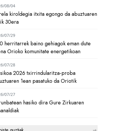
26/08/04
rela kiroldegia itxita egongo da abuztuaren
tik 30era
26/07/29
0 herritarrek baino gehiagok eman dute
ena Orioko komunitate energetikoan
26/07/28
asikoa 2026 txirrindularitza-proba
uztuaren 1ean pasatuko da Oriotik
26/07/27
runbatean hasiko dira Gure Zirkuaren
analdiak
biste guztiak