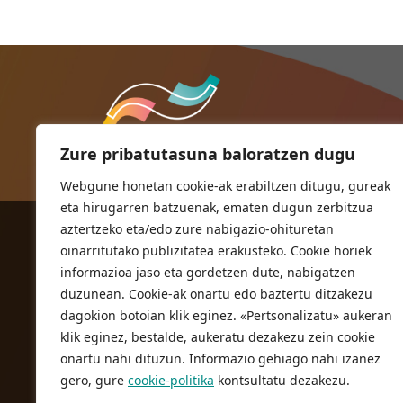
Zure pribatutasuna baloratzen dugu
Webgune honetan cookie-ak erabiltzen ditugu, gureak
eta hirugarren batzuenak, ematen dugun zerbitzua
aztertzeko eta/edo zure nabigazio-ohituretan
ORIOKO UDALA
oinarritutako publizitatea erakusteko. Cookie horiek
Herriko plaza,1
informazioa jaso eta gordetzen dute, nabigatzen
20810 Orio (Gipuzkoa)
duzunean. Cookie-ak onartu edo baztertu ditzakezu
T. 943 83 03 46
dagokion botoian klik eginez. «Pertsonalizatu» aukeran
klik eginez, bestalde, aukeratu dezakezu zein cookie
bulegoak@orio.eus
onartu nahi dituzun. Informazio gehiago nahi izanez
gero, gure
cookie-politika
kontsultatu dezakezu.