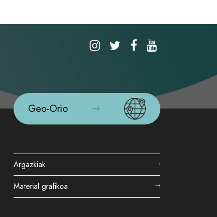
Geo-Orio
Argazkiak
Material grafikoa