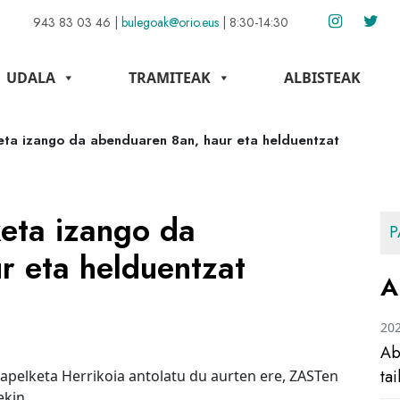
943 83 03 46
|
bulegoak@orio.eus
|
8:30-14:30
UDALA
TRAMITEAK
ALBISTEAK
keta izango da abenduaren 8an, haur eta helduentzat
keta izango da
P
r eta helduentzat
A
20
Ab
ta
xapelketa Herrikoia antolatu du aurten ere, ZASTen
ekin.