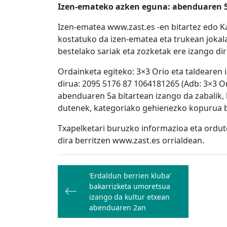
Izen-emateko azken eguna: abenduaren 
Izen-ematea www.zast.es -en bitartez edo Ka
kostatuko da izen-ematea eta trukean jokala
bestelako sariak eta zozketak ere izango dir
Ordainketa egiteko: 3×3 Orio eta taldearen i
dirua: 2095 5176 87 1064181265 (Adb: 3×3 Or
abenduaren 5a bitartean izango da zabalik, b
dutenek, kategoriako gehienezko kopurua b
Txapelketari buruzko informazioa eta ordu
dira berritzen www.zast.es orrialdean.
Bidalketetan
‘Erdaldun berrien kluba’
zehar
bakarrizketa umoretsua
nabigatu
izango da kultur etxean
abenduaren 2an