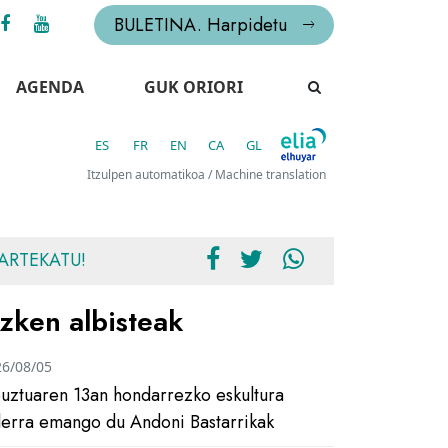
BULETINA. Harpidetu
AGENDA
GUK ORIORI
ES
FR
EN
CA
GL
Itzulpen automatikoa / Machine translation
ARTEKATU!
zken albisteak
26/08/05
uztuaren 13an hondarrezko eskultura
ilerra emango du Andoni Bastarrikak