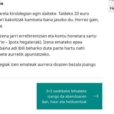
5a
He
rela kiroldegian egin daiteke. Taldeko 20 euro
ri bakoitzak kamiseta bana jasoko du. Horrez gain,
a.
zena jarri erreferentzian eta kontu honetara sartu
io – Ipotx hegalariak). Izena emateko epea
aina adi ibili beharko dute parte hartu nahi
ete aurretik apuntatzeko.
tegiak izen emateak aurrera doazen bezala joango
3×3 saskibaloi lehiaketa
izango da abenduaren
8an, haur eta helduentzat