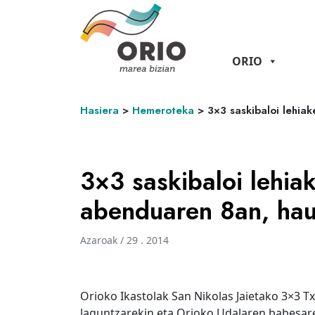
ORIO
Hasiera
>
Hemeroteka
>
3×3 saskibaloi lehia
3×3 saskibaloi lehia
abenduaren 8an, hau
Azaroak / 29 . 2014
Orioko Ikastolak San Nikolas Jaietako 3×3 T
laguntzarekin eta Orioko Udalaren babesar