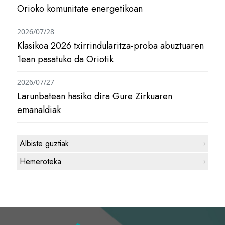
Orioko komunitate energetikoan
2026/07/28
Klasikoa 2026 txirrindularitza-proba abuztuaren
1ean pasatuko da Oriotik
2026/07/27
Larunbatean hasiko dira Gure Zirkuaren
emanaldiak
Albiste guztiak
Hemeroteka