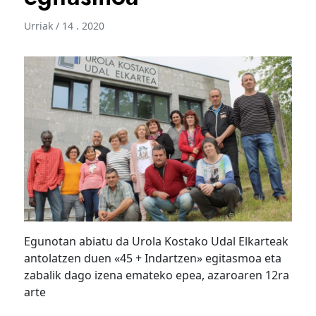
Urriak / 14 . 2020
Egunotan abiatu da Urola Kostako Udal Elkarteak
antolatzen duen «45 + Indartzen» egitasmoa eta
zabalik dago izena emateko epea, azaroaren 12ra
arte