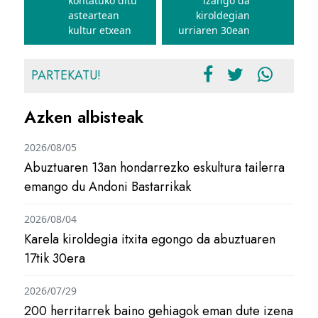
kontatuko ditu
izango da
asteartean
kiroldegian
kultur etxean
urriaren 30ean
PARTEKATU!
Azken albisteak
2026/08/05
Abuztuaren 13an hondarrezko eskultura tailerra
emango du Andoni Bastarrikak
2026/08/04
Karela kiroldegia itxita egongo da abuztuaren
17tik 30era
2026/07/29
200 herritarrek baino gehiagok eman dute izena