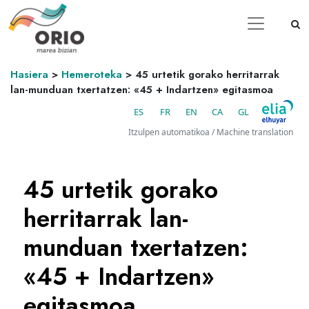
Hasiera
>
Hemeroteka
>
45 urtetik gorako herritarrak
lan-munduan txertatzen: «45 + Indartzen» egitasmoa
ES
FR
EN
CA
GL
Itzulpen automatikoa / Machine translation
45 urtetik gorako
herritarrak lan-
munduan txertatzen:
«45 + Indartzen»
egitasmoa