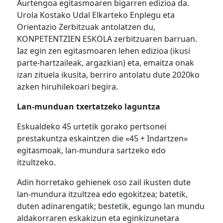
Aurtengoa egitasmoaren bigarren edizioa da.
Urola Kostako Udal Elkarteko Enplegu eta
Orientazio Zerbitzuak antolatzen du,
KONPETENTZIEN ESKOLA zerbitzuaren barruan.
Iaz egin zen egitasmoaren lehen edizioa (ikusi
parte-hartzaileak, argazkian) eta, emaitza onak
izan zituela ikusita, berriro antolatu dute 2020ko
azken hiruhilekoari begira.
Lan-munduan txertatzeko laguntza
Eskualdeko 45 urtetik gorako pertsonei
prestakuntza eskaintzen die «45 + Indartzen»
egitasmoak, lan-mundura sartzeko edo
itzultzeko.
Adin horretako gehienek oso zail ikusten dute
lan-mundura itzultzea edo egokitzea; batetik,
duten adinarengatik; bestetik, egungo lan mundu
aldakorraren eskakizun eta eginkizunetara