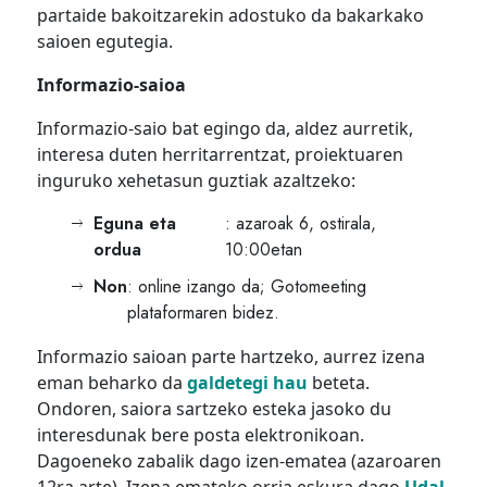
partaide bakoitzarekin adostuko da bakarkako
saioen egutegia.
Informazio-saioa
Informazio-saio bat egingo da, aldez aurretik,
interesa duten herritarrentzat, proiektuaren
inguruko xehetasun guztiak azaltzeko:
Eguna eta
: azaroak 6, ostirala,
ordua
10:00etan
Non
: online izango da; Gotomeeting
plataformaren bidez.
Informazio saioan parte hartzeko, aurrez izena
eman beharko da
galdetegi hau
beteta.
Ondoren, saiora sartzeko esteka jasoko du
interesdunak bere posta elektronikoan.
Dagoeneko zabalik dago izen-ematea (azaroaren