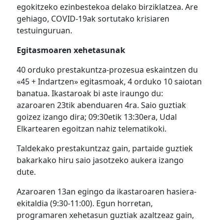
egokitzeko ezinbestekoa delako birziklatzea. Are
gehiago, COVID-19ak sortutako krisiaren
testuinguruan.
Egitasmoaren xehetasunak
40 orduko prestakuntza-prozesua eskaintzen du
«45 + Indartzen» egitasmoak, 4 orduko 10 saiotan
banatua. Ikastaroak bi aste iraungo du:
azaroaren 23tik abenduaren 4ra. Saio guztiak
goizez izango dira; 09:30etik 13:30era, Udal
Elkartearen egoitzan nahiz telematikoki.
Taldekako prestakuntzaz gain, partaide guztiek
bakarkako hiru saio jasotzeko aukera izango
dute.
Azaroaren 13an egingo da ikastaroaren hasiera-
ekitaldia (9:30-11:00). Egun horretan,
programaren xehetasun guztiak azaltzeaz gain,