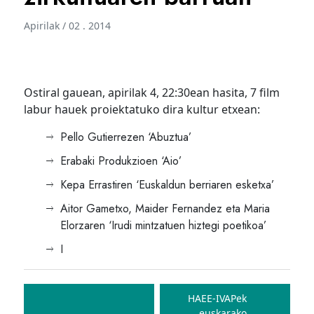
Apirilak / 02 . 2014
Ostiral gauean, apirilak 4, 22:30ean hasita, 7 film
labur hauek proiektatuko dira kultur etxean:
Pello Gutierrezen ‘Abuztua’
Erabaki Produkzioen ‘Aio’
Kepa Errastiren ‘Euskaldun berriaren esketxa’
Aitor Gametxo, Maider Fernandez eta Maria
Elorzaren ‘Irudi mintzatuen hiztegi poetikoa’
I
Bidalketetan
zehar
HAEE-IVAPek
euskarako