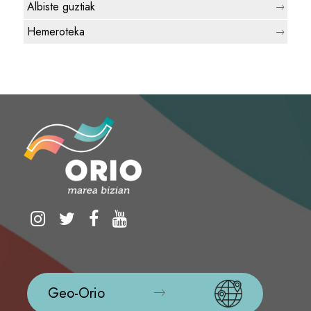
Albiste guztiak
Hemeroteka
Geo-Orio