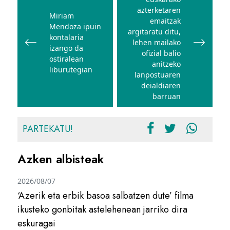
nabigatu
azterketaren
Miriam
emaitzak
Mendoza ipuin
argitaratu ditu,
kontalaria
lehen mailako
izango da
ofizial balio
ostiralean
anitzeko
liburutegian
lanpostuaren
deialdiaren
barruan
PARTEKATU!
Azken albisteak
2026/08/07
‘Azerik eta erbik basoa salbatzen dute’ filma
ikusteko gonbitak astelehenean jarriko dira
eskuragai