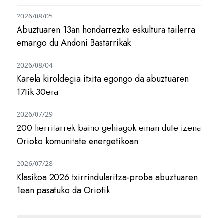
2026/08/05
Abuztuaren 13an hondarrezko eskultura tailerra
emango du Andoni Bastarrikak
2026/08/04
Karela kiroldegia itxita egongo da abuztuaren
17tik 30era
2026/07/29
200 herritarrek baino gehiagok eman dute izena
Orioko komunitate energetikoan
2026/07/28
Klasikoa 2026 txirrindularitza-proba abuztuaren
1ean pasatuko da Oriotik