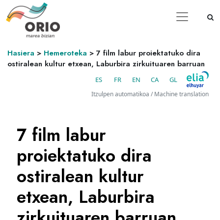
Hasiera
>
Hemeroteka
>
7 film labur proiektatuko dira
ostiralean kultur etxean, Laburbira zirkuituaren barruan
ES
FR
EN
CA
GL
Itzulpen automatikoa / Machine translation
7 film labur
proiektatuko dira
ostiralean kultur
etxean, Laburbira
zirkuituaren barruan