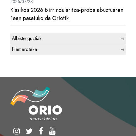
2026/07/28
Klasikoa 2026 txirrindularitza-proba abuztuaren
1ean pasatuko da Oriotik
Albiste guztiak
Hemeroteka