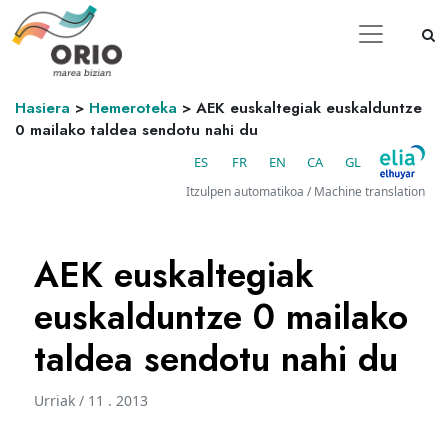
Hasiera
>
Hemeroteka
>
AEK euskaltegiak euskalduntze
0 mailako taldea sendotu nahi du
ES
FR
EN
CA
GL
Itzulpen automatikoa / Machine translation
AEK euskaltegiak
euskalduntze 0 mailako
taldea sendotu nahi du
Urriak / 11 . 2013