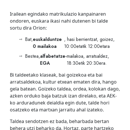
Irailean egindako matrikulazio kanpainaren
ondoren, euskara ikasi nahi dutenen bi talde
sortu dira Orion:
Bat,
euskalduntze
, hasi berrientzat, goizez,
0 mailakoa
10:00etatik 12:00etara
Bestea,
alfabetatze-
mailakoa, arratsaldez,
EGA
18:30etik 20:30era.
Bi taldeetako klaseak, bai goizekoa eta bai
arratsaldekoa, kultur etxean ematen dira, hango
gela batean. Goizeko taldea, ordea, kolokan dago,
azken orduko baja batzuk izan direlako, eta AEK-
ko arduradunek deialdia egin dute, talde hori
osatzeko eta martxan jarraitu ahal izateko.
Taldea sendotzen ez bada, beharbada bertan
behera utzi beharko da. Hortaz, parte hartzeko