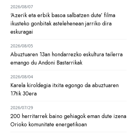
2026/08/07
‘Azerik eta erbik basoa salbatzen dute’ filma
ikusteko gonbitak astelehenean jarriko dira
eskuragai
2026/08/05
Abuztuaren 13an hondarrezko eskultura tailerra
emango du Andoni Bastarrikak
2026/08/04
Karela kiroldegia itxita egongo da abuztuaren
17tik 30era
2026/07/29
200 herritarrek baino gehiagok eman dute izena
Orioko komunitate energetikoan