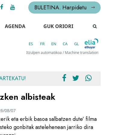
BULETINA. Harpidetu
AGENDA
GUK ORIORI
ES
FR
EN
CA
GL
Itzulpen automatikoa / Machine translation
ARTEKATU!
zken albisteak
26/08/07
zerik eta erbik basoa salbatzen dute’ filma
usteko gonbitak astelehenean jarriko dira