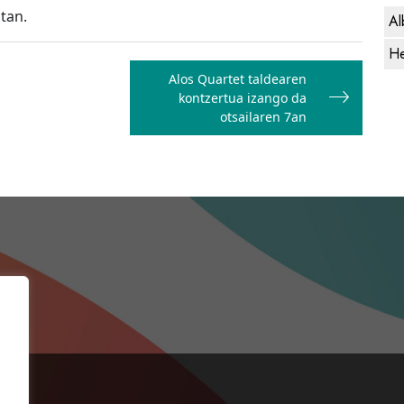
otan.
Al
He
Alos Quartet taldearen
kontzertua izango da
otsailaren 7an