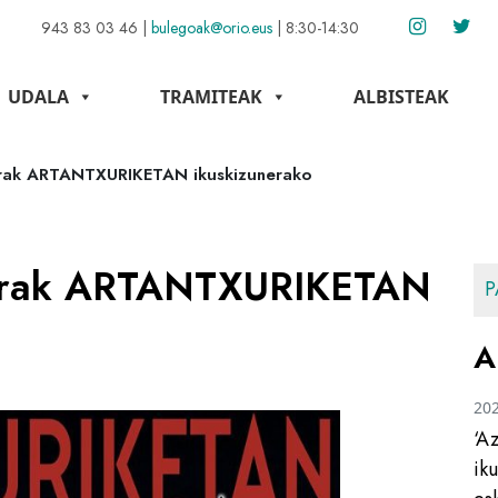
943 83 03 46
|
bulegoak@orio.eus
|
8:30-14:30
UDALA
TRAMITEAK
ALBISTEAK
rerak ARTANTXURIKETAN ikuskizunerako
rrerak ARTANTXURIKETAN
P
A
20
‘A
ik