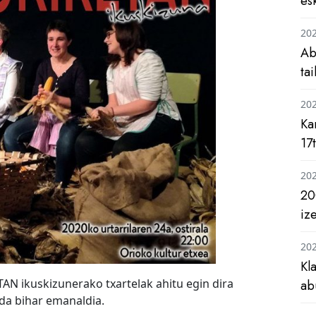
es
20
Ab
ta
20
Ka
17
20
20
iz
20
Kl
N ikuskizunerako txartelak ahitu egin dira
ab
da bihar emanaldia.