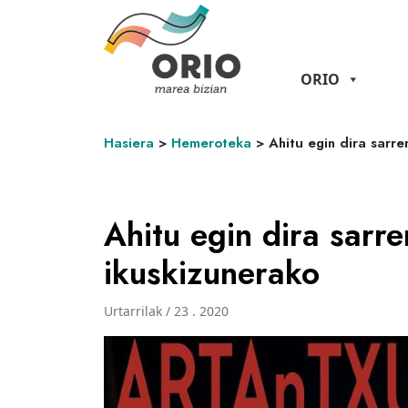
ORIO
Hasiera
>
Hemeroteka
>
Ahitu egin dira sar
Ahitu egin dira sa
ikuskizunerako
Urtarrilak / 23 . 2020