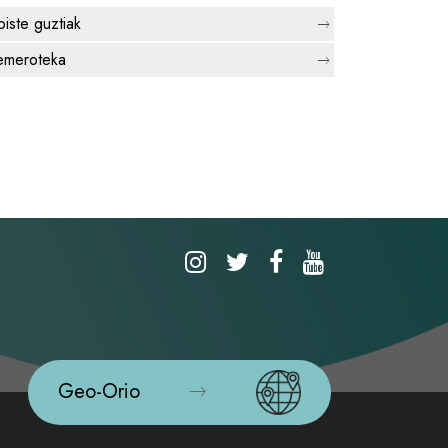
biste guztiak
meroteka
Geo-Orio