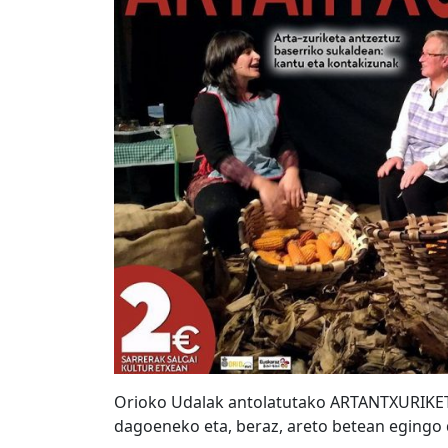
Orioko Udalak antolatutako ARTANTXURIKETA
dagoeneko eta, beraz, areto betean egingo 