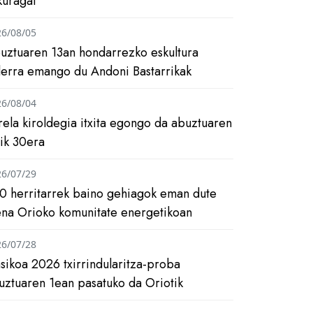
kuragai
26/08/05
uztuaren 13an hondarrezko eskultura
ilerra emango du Andoni Bastarrikak
26/08/04
rela kiroldegia itxita egongo da abuztuaren
tik 30era
26/07/29
0 herritarrek baino gehiagok eman dute
ena Orioko komunitate energetikoan
26/07/28
asikoa 2026 txirrindularitza-proba
uztuaren 1ean pasatuko da Oriotik