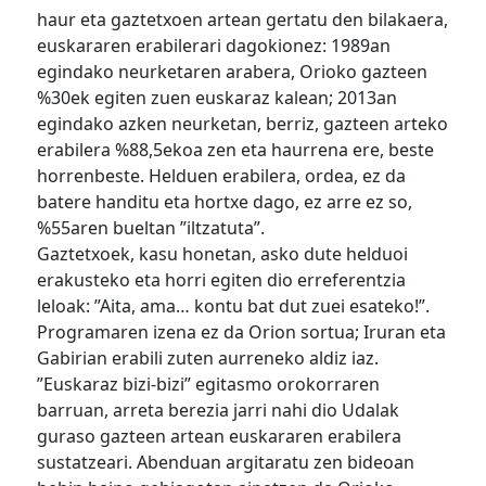
haur eta gaztetxoen artean gertatu den bilakaera,
euskararen erabilerari dagokionez: 1989an
egindako neurketaren arabera, Orioko gazteen
%30ek egiten zuen euskaraz kalean; 2013an
egindako azken neurketan, berriz, gazteen arteko
erabilera %88,5ekoa zen eta haurrena ere, beste
horrenbeste. Helduen erabilera, ordea, ez da
batere handitu eta hortxe dago, ez arre ez so,
%55aren bueltan ”iltzatuta”.
Gaztetxoek, kasu honetan, asko dute helduoi
erakusteko eta horri egiten dio erreferentzia
leloak: ”Aita, ama… kontu bat dut zuei esateko!”.
Programaren izena ez da Orion sortua; Iruran eta
Gabirian erabili zuten aurreneko aldiz iaz.
”Euskaraz bizi-bizi” egitasmo orokorraren
barruan, arreta berezia jarri nahi dio Udalak
guraso gazteen artean euskararen erabilera
sustatzeari. Abenduan argitaratu zen bideoan