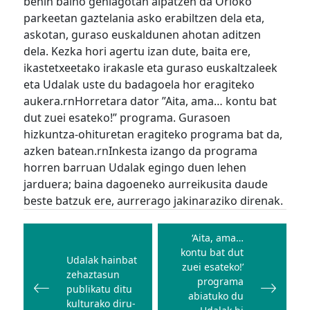
behin baino gehiagotan aipatzen da Orioko
parkeetan gaztelania asko erabiltzen dela eta,
askotan, guraso euskaldunen ahotan aditzen
dela. Kezka hori agertu izan dute, baita ere,
ikastetxeetako irakasle eta guraso euskaltzaleek
eta Udalak uste du badagoela hor eragiteko
aukera.rnHorretara dator ”Aita, ama… kontu bat
dut zuei esateko!” programa. Gurasoen
hizkuntza-ohituretan eragiteko programa bat da,
azken batean.rnInkesta izango da programa
horren barruan Udalak egingo duen lehen
jarduera; baina dagoeneko aurreikusita daude
beste batzuk ere, aurrerago jakinaraziko direnak.
Bidalketetan
zehar
‘Aita, ama…
kontu bat dut
nabigatu
Udalak hainbat
zuei esateko!’
zehaztasun
programa
publikatu ditu
abiatuko du
kulturako diru-