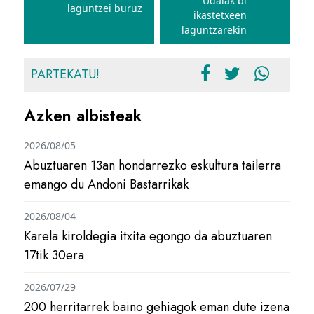
Udalak bi
laguntzei buruz
ikastetxeen
laguntzarekin
PARTEKATU!
Azken albisteak
2026/08/05
Abuztuaren 13an hondarrezko eskultura tailerra
emango du Andoni Bastarrikak
2026/08/04
Karela kiroldegia itxita egongo da abuztuaren
17tik 30era
2026/07/29
200 herritarrek baino gehiagok eman dute izena