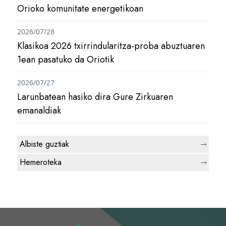
Orioko komunitate energetikoan
2026/07/28
Klasikoa 2026 txirrindularitza-proba abuztuaren
1ean pasatuko da Oriotik
2026/07/27
Larunbatean hasiko dira Gure Zirkuaren
emanaldiak
Albiste guztiak
Hemeroteka