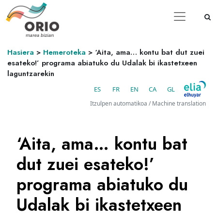
Hasiera
>
Hemeroteka
>
‘Aita, ama… kontu bat dut zuei
esateko!’ programa abiatuko du Udalak bi ikastetxeen
laguntzarekin
ES
FR
EN
CA
GL
Itzulpen automatikoa / Machine translation
‘Aita, ama… kontu bat
dut zuei esateko!’
programa abiatuko du
Udalak bi ikastetxeen