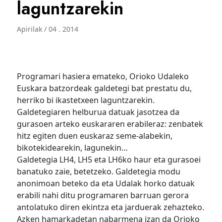
laguntzarekin
Apirilak / 04 . 2014
Programari hasiera emateko, Orioko Udaleko
Euskara batzordeak galdetegi bat prestatu du,
herriko bi ikastetxeen laguntzarekin.
Galdetegiaren helburua datuak jasotzea da
gurasoen arteko euskararen erabileraz: zenbatek
hitz egiten duen euskaraz seme-alabekin,
bikotekidearekin, lagunekin…
Galdetegia LH4, LH5 eta LH6ko haur eta gurasoei
banatuko zaie, betetzeko. Galdetegia modu
anonimoan beteko da eta Udalak horko datuak
erabili nahi ditu programaren barruan gerora
antolatuko diren ekintza eta jarduerak zehazteko.
Azken hamarkadetan nabarmena izan da Orioko