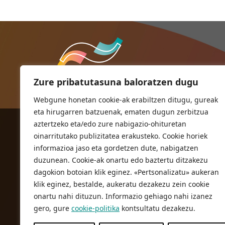
Zure pribatutasuna baloratzen dugu
Webgune honetan cookie-ak erabiltzen ditugu, gureak
eta hirugarren batzuenak, ematen dugun zerbitzua
aztertzeko eta/edo zure nabigazio-ohituretan
ORIOKO UDALA
oinarritutako publizitatea erakusteko. Cookie horiek
Herriko plaza,1
informazioa jaso eta gordetzen dute, nabigatzen
20810 Orio (Gipuzkoa)
duzunean. Cookie-ak onartu edo baztertu ditzakezu
T. 943 83 03 46
dagokion botoian klik eginez. «Pertsonalizatu» aukeran
klik eginez, bestalde, aukeratu dezakezu zein cookie
bulegoak@orio.eus
onartu nahi dituzun. Informazio gehiago nahi izanez
gero, gure
cookie-politika
kontsultatu dezakezu.