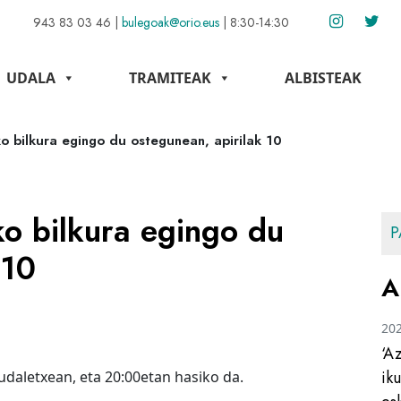
943 83 03 46
|
bulegoak@orio.eus
|
8:30-14:30
UDALA
TRAMITEAK
ALBISTEAK
o bilkura egingo du ostegunean, apirilak 10
o bilkura egingo du
P
 10
A
20
‘A
ik
udaletxean, eta 20:00etan hasiko da.