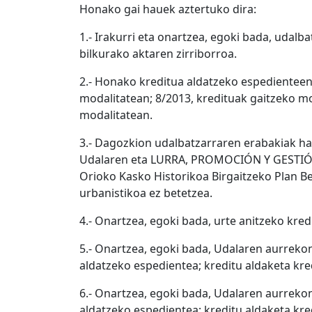
Honako gai hauek aztertuko dira:
1.- Irakurri eta onartzea, egoki bada, uda
bilkurako aktaren zirriborroa.
2.- Honako kreditua aldatzeko espedienteen 
modalitatean; 8/2013, kredituak gaitzeko mo
modalitatean.
3.- Dagozkion udalbatzarraren erabakiak ha
Udalaren eta LURRA, PROMOCIÓN Y GESTIÓN 
Orioko Kasko Historikoa Birgaitzeko Plan Be
urbanistikoa ez betetzea.
4.- Onartzea, egoki bada, urte anitzeko kred
5.- Onartzea, egoki bada, Udalaren aurreko
aldatzeko espedientea; kreditu aldaketa kre
6.- Onartzea, egoki bada, Udalaren aurreko
aldatzeko espedientea; kreditu aldaketa kr