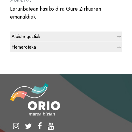
2026/07/27
Larunbatean hasiko dira Gure Zirkuaren
emanaldiak
Albiste guztiak
Hemeroteka