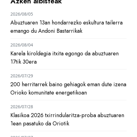
Azken albisteak
2026/08/05
Abuztuaren 13an hondarrezko eskultura tailerra
emango du Andoni Bastarrikak
2026/08/04
Karela kiroldegia itxita egongo da abuztuaren
17tik 30era
2026/07/29
200 herritarrek baino gehiagok eman dute izena
Orioko komunitate energetikoan
2026/07/28
Klasikoa 2026 txirrindularitza-proba abuztuaren
1ean pasatuko da Oriotik