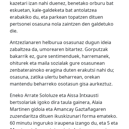
kazetari izan nahi duenez, benetako orburu bat
eskuetan, kale-galdeketa bat antolatzea
erabakiko du, eta parkean topatzen dituen
pertsonei osasuna nola zaintzen den galdetuko
die.
Antzezlanaren helburua osasunaz dugun ideia
zabaltzea da, umorearen bitartez. Gorputzak
bakarrik ez, gure sentimenduek, harremanek,
ohiturek eta maila sozialak gure osasunean
zenbaterainoko eragina duten erakutsi nahi du;
osasuna, zatika ulertu beharrean, orekan
mantendu beharreko osotasun gisa aurkeztuz.
Eneko Arrate Sololuze eta Aissa Intxausti
bertsolariak igoko dira taula gainera, Alaia
Martinen gidoia eta Amancay Gaztañagaren
zuzendaritza dituen ikuskizunari forma emateko.
60 minutu inguruko iraupena izango du, eta 5 eta