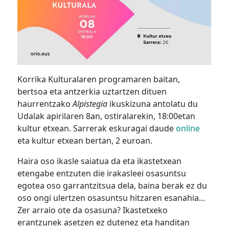
Korrika Kulturalaren programaren baitan,
bertsoa eta antzerkia uztartzen dituen
haurrentzako
Alpistegia
ikuskizuna antolatu du
Udalak apirilaren 8an, ostiralarekin, 18:00etan
kultur etxean. Sarrerak eskuragai daude
online
eta kultur etxean bertan, 2 euroan.
Haira oso ikasle saiatua da eta ikastetxean
etengabe entzuten die irakasleei osasuntsu
egotea oso garrantzitsua dela, baina berak ez du
oso ongi ulertzen osasuntsu hitzaren esanahia…
Zer arraio ote da osasuna? Ikastetxeko
erantzunek asetzen ez dutenez eta handitan