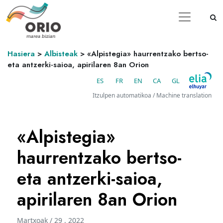
Hasiera
>
Albisteak
>
«Alpistegia» haurrentzako bertso-
eta antzerki-saioa, apirilaren 8an Orion
ES
FR
EN
CA
GL
Itzulpen automatikoa / Machine translation
«Alpistegia»
haurrentzako bertso-
eta antzerki-saioa,
apirilaren 8an Orion
Martxoak / 29 . 2022