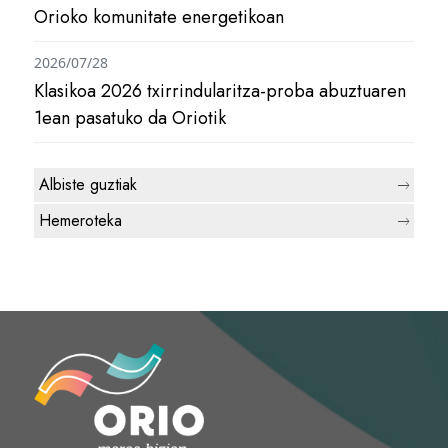
Orioko komunitate energetikoan
2026/07/28
Klasikoa 2026 txirrindularitza-proba abuztuaren
1ean pasatuko da Oriotik
Albiste guztiak
Hemeroteka