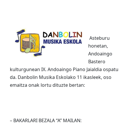
Asteburu
honetan,
Andoaingo
Bastero
kulturgunean IX. Andoaingo Piano Jaialdia ospatu
da. Danbolin Musika Eskolako 11 ikasleek, oso
emaitza onak lortu dituzte bertan:
– BAKARLARI BEZALA “A” MAILAN: