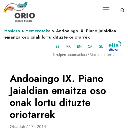
Hasiera
>
Hemeroteka
>
Andoaingo IX. Piano Jaialdian
emaitza oso onak lortu dituzte oriotarrek
ES
FR
EN
CA
GL
Itzulpen automatikoa / Machine translation
Andoaingo IX. Piano
Jaialdian emaitza oso
onak lortu dituzte
oriotarrek
Otsailak / 17 . 2014