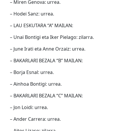
– Miren Genova: urrea.
– Hodei Sanz: urrea.
– LAU ESKUTARA “A” MAILAN:
– Unai Bontigi eta Iker Pielago: zilarra.
– June Irati eta Anne Orzaiz: urrea.
– BAKARLARI BEZALA “B” MAILAN:
– Borja Esnal: urrea.
– Ainhoa Bontigi: urrea.
– BAKARLARI BEZALA “C” MAILAN:
– Jon Loidi: urrea.
– Ander Carrera: urrea.
– Aitor Lizaso: zilarra.