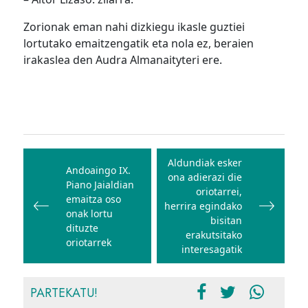
Zorionak eman nahi dizkiegu ikasle guztiei
lortutako emaitzengatik eta nola ez, beraien
irakaslea den Audra Almanaityteri ere.
Bidalketetan
zehar
Aldundiak esker
Andoaingo IX.
ona adierazi die
nabigatu
Piano Jaialdian
oriotarrei,
emaitza oso
herrira egindako
onak lortu
bisitan
dituzte
erakutsitako
oriotarrek
interesagatik
PARTEKATU!