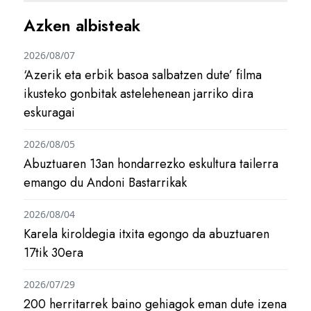
Azken albisteak
2026/08/07
‘Azerik eta erbik basoa salbatzen dute’ filma
ikusteko gonbitak astelehenean jarriko dira
eskuragai
2026/08/05
Abuztuaren 13an hondarrezko eskultura tailerra
emango du Andoni Bastarrikak
2026/08/04
Karela kiroldegia itxita egongo da abuztuaren
17tik 30era
2026/07/29
200 herritarrek baino gehiagok eman dute izena