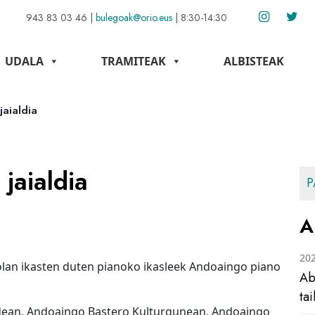
943 83 03 46
|
bulegoak@orio.eus
|
8:30-14:30
UDALA
TRAMITEAK
ALBISTEAK
jaialdia
jaialdia
P
A
20
olan ikasten duten pianoko ikasleek Andoaingo piano
Ab
ta
andean, Andoaingo Bastero Kulturgunean, Andoaingo