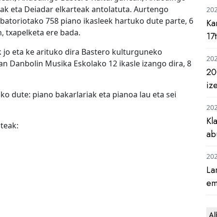
lak eta Deiadar elkarteak antolatuta. Aurtengo
20
batoriotako 758 piano ikasleek hartuko dute parte, 6
Ka
in, txapelketa ere bada.
17
k jo eta ke arituko dira Bastero kulturguneko
20
ean Danbolin Musika Eskolako 12 ikasle izango dira, 8
20
iz
o dute: piano bakarlariak eta pianoa lau eta sei
20
Kl
teak:
ab
20
La
em
Al