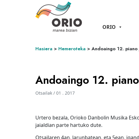
ORIO
Hasiera
>
Hemeroteka
>
Andoaingo 12. piano 
Andoaingo 12. piano 
Otsailak / 01 . 2017
Urtero bezala, Orioko Danbolin Musika Esk
jaialdian parte hartuko dute.
Otsailaren 4an, larunbatean, eta 5ean, ig