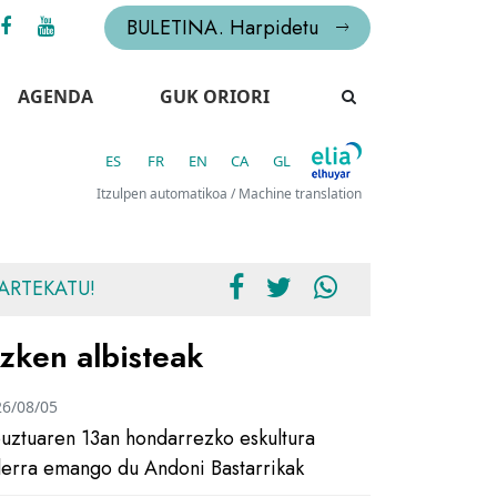
BULETINA. Harpidetu
AGENDA
GUK ORIORI
ES
FR
EN
CA
GL
Itzulpen automatikoa / Machine translation
ARTEKATU!
zken albisteak
26/08/05
uztuaren 13an hondarrezko eskultura
ilerra emango du Andoni Bastarrikak