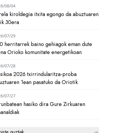
26/08/04
rela kiroldegia itxita egongo da abuztuaren
tik 30era
26/07/29
0 herritarrek baino gehiagok eman dute
ena Orioko komunitate energetikoan
26/07/28
asikoa 2026 txirrindularitza-proba
uztuaren 1ean pasatuko da Oriotik
26/07/27
runbatean hasiko dira Gure Zirkuaren
analdiak
biste guztiak