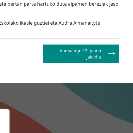
eta bertan parte hartuko dute aipamen bereziak jaso
skolako ikasle guztiei eta Audra Almanaityte
Andoaingo 12. piano
jaialdia