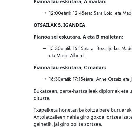
Pianoa lau eskutara, A mailan:
12:00etatik 12:45era: Sara Loidi eta Mad
OTSAILAK 5, IGANDEA
Pianoa sei eskutara, A eta B mailetan:
15:30etatik 16:15etara: Beza Ijurko, Madd
eta Martin Alberdi.
Pianoa lau eskutara, C mailan:
16:30etatik 17:15etara: Anne Orzaiz eta J
Bukatzean, parte-hartzaileek diplomak eta 
dituzte.
Txapelketa honetan bakoitza bere buruareki
Antolatzaileen nahia giro goxoa lortzea izat
gainetik, jai giro polita sortzea.