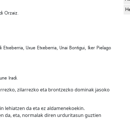
He
di Orzaiz.
i Etxeberria, Uxue Etxeberria, Unai Bontigui, Iker Pielago
une Iradi.
urrezko, zilarrezko eta brontzezko dominak jasoko
n lehiatzen da eta ez aldamenekoekin.
en da, eta, normalak diren urduritasun guztien