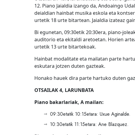
12. Piano Jaialdia izango da, Andoaingo Uda
deialdian hainbat musika eskola eta kontser
urtetik 18 urte bitartean. Jaialdia izateaz ga
Bi egunetan, 09:30etik 20:30era, piano-jolea
auditorio eta ekitaldi aretoetan. Horien art
urtetik 13 urte bitartekoak.
Hainbat modalitate eta mailatan parte hartuk
eskutara jotzen duten gazteak.
Honako hauek dira parte hartuko duten gaz
OTSAILAK 4, LARUNBATA
Piano bakarlariak, A mailan:
09:30etatik 10:15etara: Uxue Aginalde.
10:30etatik 11:15etara: Ane Blazquez.