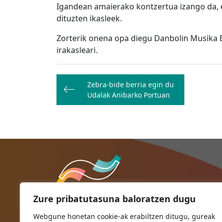
Igandean amaierako kontzertua izango da, 
dituzten ikasleek.
Zorterik onena opa diegu Danbolin Musika E
irakasleari.
Bidalketetan
Zebra-bide berria egin du
zehar
Udalak Anibarko Portuan
nabigatu
Zure pribatutasuna baloratzen dugu
Webgune honetan cookie-ak erabiltzen ditugu, gureak