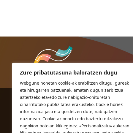
Zure pribatutasuna baloratzen dugu
Webgune honetan cookie-ak erabiltzen ditugu, gureak
eta hirugarren batzuenak, ematen dugun zerbitzua
aztertzeko eta/edo zure nabigazio-ohituretan
ORIOKO UDALA
oinarritutako publizitatea erakusteko. Cookie horiek
Herriko plaza,1
informazioa jaso eta gordetzen dute, nabigatzen
20810 Orio (Gipuzkoa)
duzunean. Cookie-ak onartu edo baztertu ditzakezu
T. 943 83 03 46
dagokion botoian klik eginez. «Pertsonalizatu» aukeran
klik eginez, bestalde, aukeratu dezakezu zein cookie