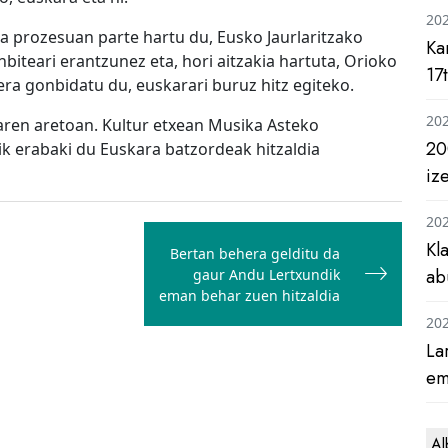
20
 prozesuan parte hartu du, Eusko Jaurlaritzako
Ka
biteari erantzunez eta, hori aitzakia hartuta, Orioko
17
ra gonbidatu du, euskarari buruz hitz egiteko.
20
raren aretoan. Kultur etxean Musika Asteko
20
k erabaki du Euskara batzordeak hitzaldia
iz
20
Kl
Bertan behera gelditu da
ab
gaur Andu Lertxundik
eman behar zuen hitzaldia
20
La
em
Al