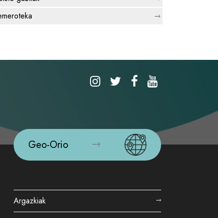
meroteka
Geo-Orio
Argazkiak