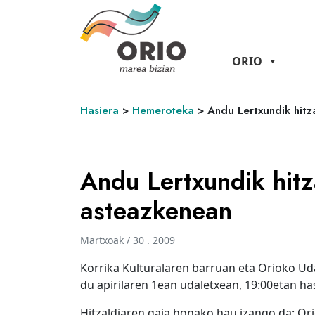
ORIO
Hasiera
>
Hemeroteka
>
Andu Lertxundik hit
Andu Lertxundik hit
asteazkenean
Martxoak / 30 . 2009
Korrika Kulturalaren barruan eta Orioko Ud
du apirilaren 1ean udaletxean, 19:00etan has
Hitzaldiaren gaia honako hau izango da: Orio