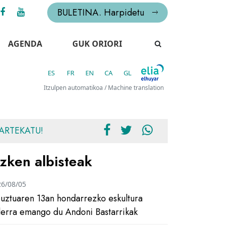
BULETINA. Harpidetu
AGENDA
GUK ORIORI
ES
FR
EN
CA
GL
Itzulpen automatikoa / Machine translation
ARTEKATU!
zken albisteak
26/08/05
uztuaren 13an hondarrezko eskultura
ilerra emango du Andoni Bastarrikak