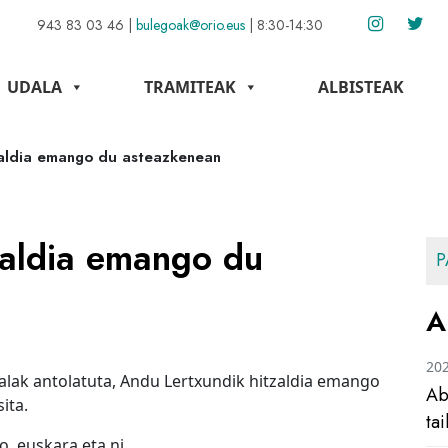
943 83 03 46
|
bulegoak@orio.eus
|
8:30-14:30
UDALA
TRAMITEAK
ALBISTEAK
zaldia emango du asteazkenean
zaldia emango du
P
A
20
alak antolatuta, Andu Lertxundik hitzaldia emango
Ab
ita.
ta
, euskara eta ni.