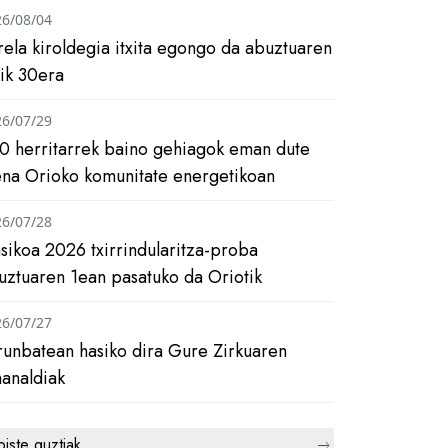
26/08/04
rela kiroldegia itxita egongo da abuztuaren
tik 30era
26/07/29
0 herritarrek baino gehiagok eman dute
ena Orioko komunitate energetikoan
26/07/28
asikoa 2026 txirrindularitza-proba
uztuaren 1ean pasatuko da Oriotik
26/07/27
runbatean hasiko dira Gure Zirkuaren
analdiak
biste guztiak