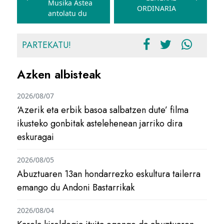
Musika Astea
ORDINARIA
antolatu du
PARTEKATU!
Azken albisteak
2026/08/07
‘Azerik eta erbik basoa salbatzen dute’ filma
ikusteko gonbitak astelehenean jarriko dira
eskuragai
2026/08/05
Abuztuaren 13an hondarrezko eskultura tailerra
emango du Andoni Bastarrikak
2026/08/04