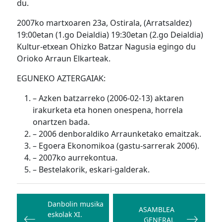
du.
2007ko martxoaren 23a, Ostirala, (Arratsaldez)
19:00etan (1.go Deialdia) 19:30etan (2.go Deialdia)
Kultur-etxean Ohizko Batzar Nagusia egingo du
Orioko Arraun Elkarteak.
EGUNEKO AZTERGAIAK:
– Azken batzarreko (2006-02-13) aktaren
irakurketa eta honen onespena, horrela
onartzen bada.
– 2006 denboraldiko Arraunketako emaitzak.
– Egoera Ekonomikoa (gastu-sarrerak 2006).
– 2007ko aurrekontua.
– Bestelakorik, eskari-galderak.
Bidalketetan
zehar
Danbolin musika
ASAMBLEA
eskolak XI.
nabigatu
GENERAL