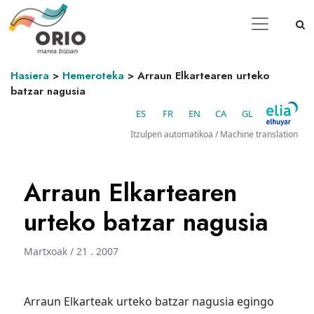
Hasiera
>
Hemeroteka
>
Arraun Elkartearen urteko
batzar nagusia
ES
FR
EN
CA
GL
Itzulpen automatikoa / Machine translation
Arraun Elkartearen
urteko batzar nagusia
Martxoak / 21 . 2007
Arraun Elkarteak urteko batzar nagusia egingo