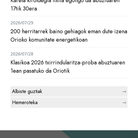
Karela kiroldegia itxita egongo da abuztuaren
17tik 30era
2026/07/29
200 herritarrek baino gehiagok eman dute izena
Orioko komunitate energetikoan
2026/07/28
Klasikoa 2026 txirrindularitza-proba abuztuaren
1ean pasatuko da Oriotik
Albiste guztiak
Hemeroteka