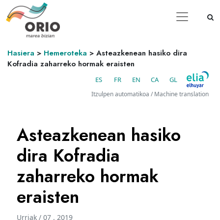
Hasiera
>
Hemeroteka
>
Asteazkenean hasiko dira
Kofradia zaharreko hormak eraisten
ES
FR
EN
CA
GL
Itzulpen automatikoa / Machine translation
Asteazkenean hasiko
dira Kofradia
zaharreko hormak
eraisten
Urriak / 07 . 2019