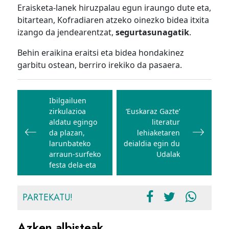
Eraisketa-lanek hiruzpalau egun iraungo dute eta,
bitartean, Kofradiaren atzeko oinezko bidea itxita
izango da jendearentzat,
segurtasunagatik
.
Behin eraikina eraitsi eta bidea hondakinez
garbitu ostean, berriro irekiko da pasaera.
Bidalketetan
zehar
Ibilgailuen
zirkulazioa
‘Euskaraz Gazte’
nabigatu
aldatu egingo
literatur
da plazan,
lehiaketaren
larunbateko
deialdia egin du
arraun-surfeko
Udalak
festa dela-eta
PARTEKATU!
Azken albisteak