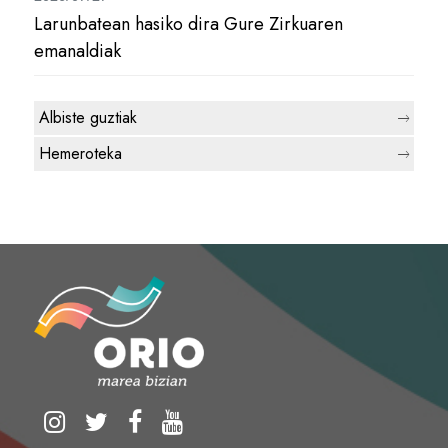
Larunbatean hasiko dira Gure Zirkuaren
emanaldiak
Albiste guztiak
Hemeroteka