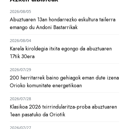
2026/08/05
Abuztuaren 13an hondarrezko eskultura tailerra
emango du Andoni Bastarrikak
2026/08/04
Karela kiroldegia itxita egongo da abuztuaren
17tik 30era
2026/07/29
200 herritarrek baino gehiagok eman dute izena
Orioko komunitate energetikoan
2026/07/28
Klasikoa 2026 txirrindularitza-proba abuztuaren
1ean pasatuko da Oriotik
2026/07/27