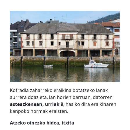
Kofradia zaharreko eraikina botatzeko lanak
aurrera doaz eta, lan horien barruan, datorren
asteazkenean, urriak 9
, hasiko dira eraikinaren
kanpoko hormak eraisten.
Atzeko oinezko bidea, itxita