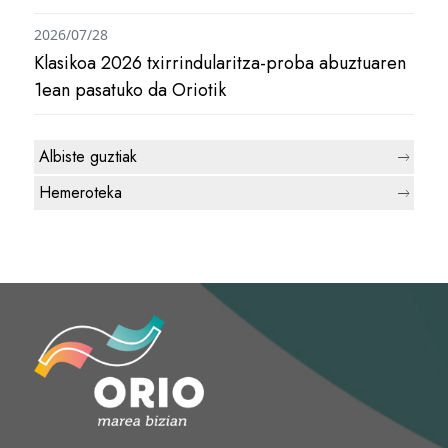
2026/07/28
Klasikoa 2026 txirrindularitza-proba abuztuaren
1ean pasatuko da Oriotik
Albiste guztiak
Hemeroteka