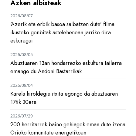
Azken albisteak
2026/08/07
‘Azerik eta erbik basoa salbatzen dute’ filma
ikusteko gonbitak astelehenean jarriko dira
eskuragai
2026/08/05
Abuztuaren 13an hondarrezko eskultura tailerra
emango du Andoni Bastarrikak
2026/08/04
Karela kiroldegia itxita egongo da abuztuaren
17tik 30era
2026/07/29
200 herritarrek baino gehiagok eman dute izena
Orioko komunitate energetikoan