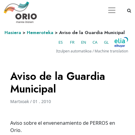
Hasiera
>
Hemeroteka
>
Aviso de la Guardia Municipal
ES
FR
EN
CA
GL
Itzulpen automatikoa / Machine translation
Aviso de la Guardia
Municipal
Martxoak / 01 . 2010
Aviso sobre el envenenamiento de PERROS en
Orio.