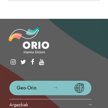
Geo-Orio
Argazkiak