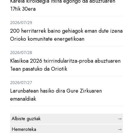
Karela kiroldegia itxita egongo da abuztuaren
17tik 30era
2026/07/29
200 herritarrek baino gehiagok eman dute izena
Orioko komunitate energetikoan
2026/07/28
Klasikoa 2026 txirrindularitza-proba abuztuaren
1ean pasatuko da Oriotik
2026/07/27
Larunbatean hasiko dira Gure Zirkuaren
emanaldiak
Albiste guztiak
Hemeroteka