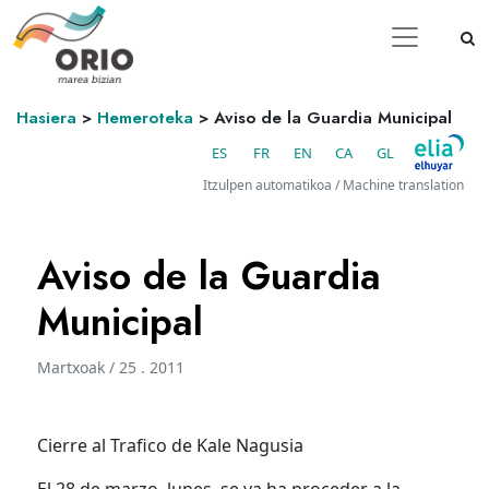
Hasiera
>
Hemeroteka
>
Aviso de la Guardia Municipal
ES
FR
EN
CA
GL
Itzulpen automatikoa / Machine translation
Aviso de la Guardia
Municipal
Martxoak / 25 . 2011
Cierre al Trafico de Kale Nagusia