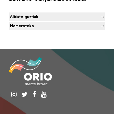
Albiste guztiak
Hemeroteka