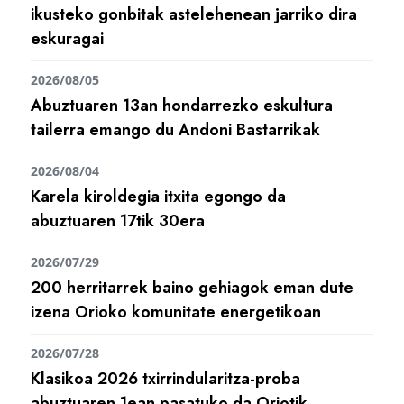
ikusteko gonbitak astelehenean jarriko dira
eskuragai
2026/08/05
Abuztuaren 13an hondarrezko eskultura
tailerra emango du Andoni Bastarrikak
2026/08/04
Karela kiroldegia itxita egongo da
abuztuaren 17tik 30era
2026/07/29
200 herritarrek baino gehiagok eman dute
izena Orioko komunitate energetikoan
2026/07/28
Klasikoa 2026 txirrindularitza-proba
abuztuaren 1ean pasatuko da Oriotik