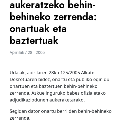
aukeratzeko behin-
behineko zerrenda:
onartuak eta
baztertuak
Apirilak / 28 . 2005
Udalak, apirilaren 28ko 125/2005 Alkate
Dekretuaren bidez, onartu eta publiko egin du
onartuen eta baztertuen behin-behineko
zerrenda, Azkue inguruko babes ofizialetako
adjudikaziodunen aukeraketarako.
Segidan dator onartu berri den behin-behineko
zerrenda.