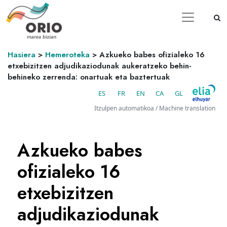
Hasiera
>
Hemeroteka
>
Azkueko babes ofizialeko 16
etxebizitzen adjudikaziodunak aukeratzeko behin-
behineko zerrenda: onartuak eta baztertuak
ES
FR
EN
CA
GL
Itzulpen automatikoa / Machine translation
Azkueko babes
ofizialeko 16
etxebizitzen
adjudikaziodunak