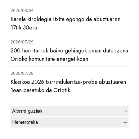
2026/08/04
Karela kiroldegia itxita egongo da abuztuaren
17tik 30era
2026/07/29
200 herritarrek baino gehiagok eman dute izena
Orioko komunitate energetikoan
2026/07/28
Klasikoa 2026 txirrindularitza-proba abuztuaren
1ean pasatuko da Oriotik
Albiste guztiak
Hemeroteka