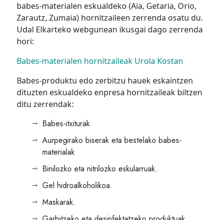
babes-materialen eskualdeko (Aia, Getaria, Orio,
Zarautz, Zumaia) hornitzaileen zerrenda osatu du.
Udal Elkarteko webgunean ikusgai dago zerrenda
hori:
Babes-materialen hornitzaileak Urola Kostan
Babes-produktu edo zerbitzu hauek eskaintzen
dituzten eskualdeko enpresa hornitzaileak biltzen
ditu zerrendak:
Babes-itxiturak
Aurpegirako biserak eta bestelako babes-
materialak
Binilozko eta nitrilozko eskularruak.
Gel hidroalkoholikoa.
Maskarak.
Garbitzeko eta desinfektatzeko produktuak,