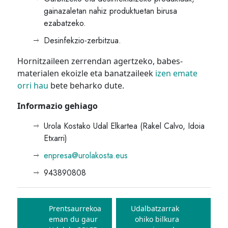
gainazaletan nahiz produktuetan birusa
ezabatzeko.
Desinfekzio-zerbitzua.
Hornitzaileen zerrendan agertzeko, babes-
materialen ekoizle eta banatzaileek
izen emate
orri hau
bete beharko dute.
Informazio gehiago
Urola Kostako Udal Elkartea (Rakel Calvo, Idoia
Etxarri)
enpresa@urolakosta.eus
943890808
Bidalketetan
zehar
Prentsaurrekoa
Udalbatzarrak
eman du gaur
ohiko bilkura
nabigatu