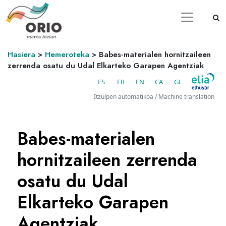
Hasiera
>
Hemeroteka
>
Babes-materialen hornitzaileen
zerrenda osatu du Udal Elkarteko Garapen Agentziak
ES
FR
EN
CA
GL
Itzulpen automatikoa / Machine translation
Babes-materialen
hornitzaileen zerrenda
osatu du Udal
Elkarteko Garapen
Agentziak