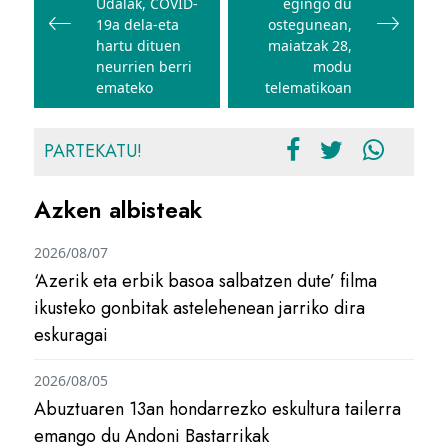
Udalak, COVID-
egingo du
19a dela-eta
ostegunean,
hartu dituen
maiatzak 28,
neurrien berri
modu
emateko
telematikoan
PARTEKATU!
Azken albisteak
2026/08/07
‘Azerik eta erbik basoa salbatzen dute’ filma
ikusteko gonbitak astelehenean jarriko dira
eskuragai
2026/08/05
Abuztuaren 13an hondarrezko eskultura tailerra
emango du Andoni Bastarrikak