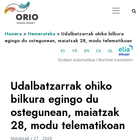
Hasiera
>
Hemeroteka
>
Udalbatzarrak ohiko bilkura
egingo du ostegunean, maiatzak 28, modu telematikoan
ES
FR
EN
CA
GL
Itzulpen automatikoa / Machine translation
Udalbatzarrak ohiko
bilkura egingo du
ostegunean, maiatzak
28, modu telematikoan
Maiatzak / 27 . 2020