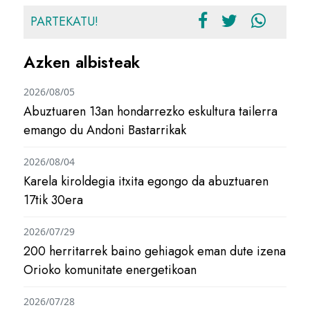
PARTEKATU!
Azken albisteak
2026/08/05
Abuztuaren 13an hondarrezko eskultura tailerra
emango du Andoni Bastarrikak
2026/08/04
Karela kiroldegia itxita egongo da abuztuaren
17tik 30era
2026/07/29
200 herritarrek baino gehiagok eman dute izena
Orioko komunitate energetikoan
2026/07/28