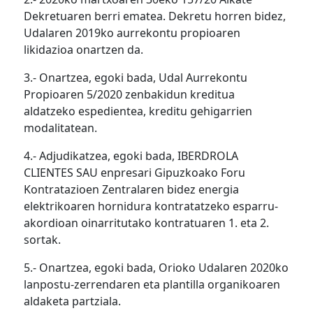
Dekretuaren berri ematea. Dekretu horren bidez,
Udalaren 2019ko aurrekontu propioaren
likidazioa onartzen da.
3.- Onartzea, egoki bada, Udal Aurrekontu
Propioaren 5/2020 zenbakidun kreditua
aldatzeko espedientea, kreditu gehigarrien
modalitatean.
4.- Adjudikatzea, egoki bada, IBERDROLA
CLIENTES SAU enpresari Gipuzkoako Foru
Kontratazioen Zentralaren bidez energia
elektrikoaren hornidura kontratatzeko esparru-
akordioan oinarritutako kontratuaren 1. eta 2.
sortak.
5.- Onartzea, egoki bada, Orioko Udalaren 2020ko
lanpostu-zerrendaren eta plantilla organikoaren
aldaketa partziala.