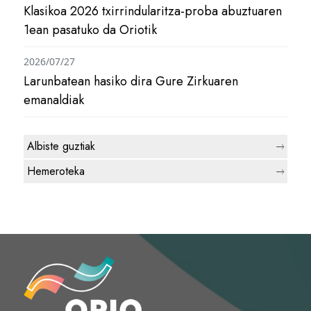
Klasikoa 2026 txirrindularitza-proba abuztuaren
1ean pasatuko da Oriotik
2026/07/27
Larunbatean hasiko dira Gure Zirkuaren
emanaldiak
Albiste guztiak
Hemeroteka