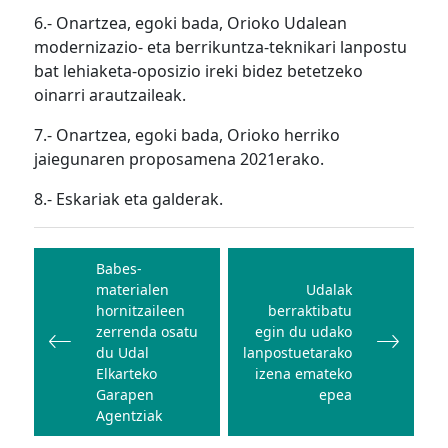
6.- Onartzea, egoki bada, Orioko Udalean
modernizazio- eta berrikuntza-teknikari lanpostu
bat lehiaketa-oposizio ireki bidez betetzeko
oinarri arautzaileak.
7.- Onartzea, egoki bada, Orioko herriko
jaiegunaren proposamena 2021erako.
8.- Eskariak eta galderak.
Bidalketetan
zehar
Babes-
materialen
Udalak
nabigatu
hornitzaileen
berraktibatu
zerrenda osatu
egin du udako
du Udal
lanpostuetarako
Elkarteko
izena emateko
Garapen
epea
Agentziak