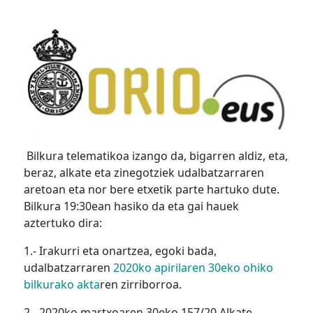
Bilkura telematikoa izango da, bigarren aldiz, eta,
beraz, alkate eta zinegotziek udalbatzarraren
aretoan eta nor bere etxetik parte hartuko dute.
Bilkura 19:30ean hasiko da eta gai hauek
aztertuko dira:
1.- Irakurri eta onartzea, egoki bada,
udalbatzarraren
2020ko apirilaren 30eko ohiko
bilkurako akta
ren zirriborroa.
2.- 2020ko martxoaren 30eko 157/20 Alkate