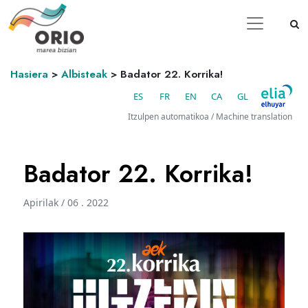
Hasiera
>
Albisteak
>
Badator 22. Korrika!
ES
FR
EN
CA
GL
Itzulpen automatikoa / Machine translation
Badator 22. Korrika!
Apirilak / 06 . 2022