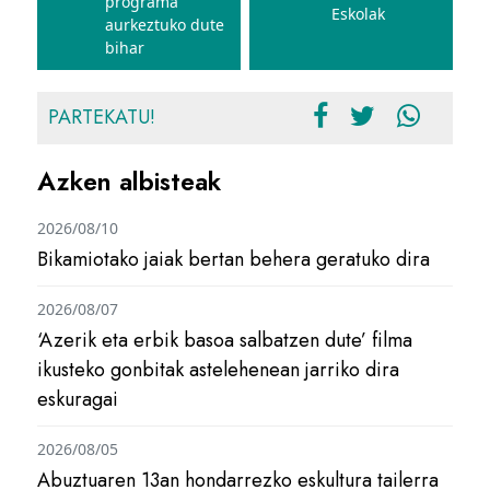
programa
Eskolak
aurkeztuko dute
bihar
PARTEKATU!
Azken albisteak
2026/08/10
Bikamiotako jaiak bertan behera geratuko dira
2026/08/07
‘Azerik eta erbik basoa salbatzen dute’ filma
ikusteko gonbitak astelehenean jarriko dira
eskuragai
2026/08/05
Abuztuaren 13an hondarrezko eskultura tailerra