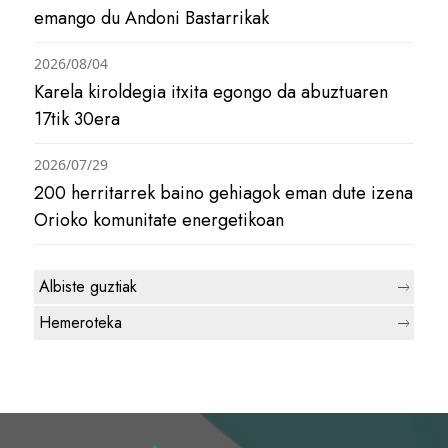
emango du Andoni Bastarrikak
2026/08/04
Karela kiroldegia itxita egongo da abuztuaren
17tik 30era
2026/07/29
200 herritarrek baino gehiagok eman dute izena
Orioko komunitate energetikoan
Albiste guztiak
Hemeroteka