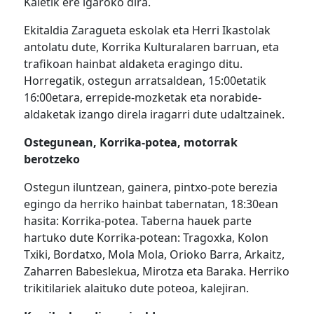
Kaletik ere igaroko dira.
Ekitaldia Zaragueta eskolak eta Herri Ikastolak
antolatu dute, Korrika Kulturalaren barruan, eta
trafikoan hainbat aldaketa eragingo ditu.
Horregatik, ostegun arratsaldean, 15:00etatik
16:00etara, errepide-mozketak eta norabide-
aldaketak izango direla iragarri dute udaltzainek.
Ostegunean, Korrika-potea, motorrak
berotzeko
Ostegun iluntzean, gainera, pintxo-pote berezia
egingo da herriko hainbat tabernatan, 18:30ean
hasita: Korrika-potea. Taberna hauek parte
hartuko dute Korrika-potean: Tragoxka, Kolon
Txiki, Bordatxo, Mola Mola, Orioko Barra, Arkaitz,
Zaharren Babeslekua, Mirotza eta Baraka. Herriko
trikitilariek alaituko dute poteoa, kalejiran.