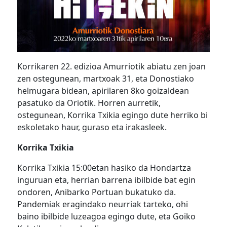
Korrikaren 22. edizioa Amurriotik abiatu zen joan
zen ostegunean, martxoak 31, eta Donostiako
helmugara bidean, apirilaren 8ko goizaldean
pasatuko da Oriotik. Horren aurretik,
ostegunean, Korrika Txikia egingo dute herriko bi
eskoletako haur, guraso eta irakasleek.
Korrika Txikia
Korrika Txikia 15:00etan hasiko da Hondartza
inguruan eta, herrian barrena ibilbide bat egin
ondoren, Anibarko Portuan bukatuko da.
Pandemiak eragindako neurriak tarteko, ohi
baino ibilbide luzeagoa egingo dute, eta Goiko