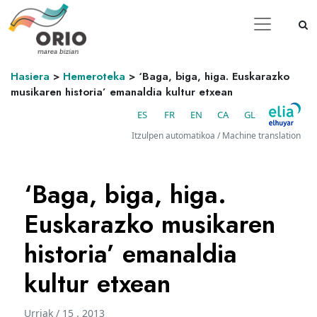
Hasiera
>
Hemeroteka
>
‘Baga, biga, higa. Euskarazko
musikaren historia’ emanaldia kultur etxean
ES
FR
EN
CA
GL
Itzulpen automatikoa / Machine translation
‘Baga, biga, higa.
Euskarazko musikaren
historia’ emanaldia
kultur etxean
Urriak / 15 . 2013