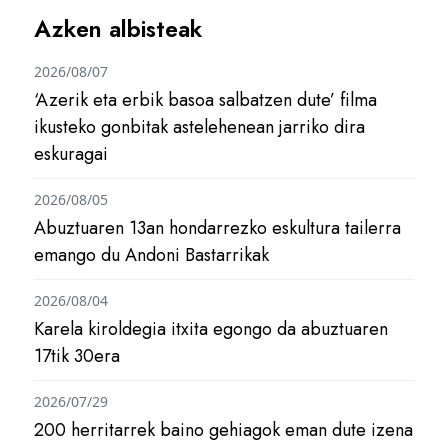
Azken albisteak
2026/08/07
‘Azerik eta erbik basoa salbatzen dute’ filma
ikusteko gonbitak astelehenean jarriko dira
eskuragai
2026/08/05
Abuztuaren 13an hondarrezko eskultura tailerra
emango du Andoni Bastarrikak
2026/08/04
Karela kiroldegia itxita egongo da abuztuaren
17tik 30era
2026/07/29
200 herritarrek baino gehiagok eman dute izena