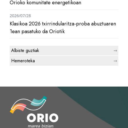
Orioko komunitate energetikoan
2026/07/28
Klasikoa 2026 txirrindularitza-proba abuztuaren
1ean pasatuko da Oriotik
Albiste guztiak
Hemeroteka