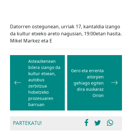
Datorren ostegunean, urriak 17, kantaldia izango
da kultur etxeko areto nagusian, 19:00etan hasita.
Mikel Markez eta E
Bidalketetan
zehar
Asteazkenean
bilera izango da
nabigatu
Gero eta errenta
kultur etxean,
aitorpen
autobus
gehiago egiten
zerbitzua
dira euskaraz
hobetzeko
Orion
prozesuaren
barruan
PARTEKATU!