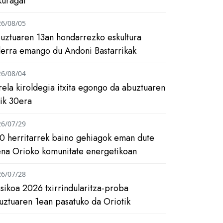
kuragai
26/08/05
uztuaren 13an hondarrezko eskultura
ilerra emango du Andoni Bastarrikak
26/08/04
rela kiroldegia itxita egongo da abuztuaren
tik 30era
26/07/29
0 herritarrek baino gehiagok eman dute
ena Orioko komunitate energetikoan
26/07/28
asikoa 2026 txirrindularitza-proba
uztuaren 1ean pasatuko da Oriotik