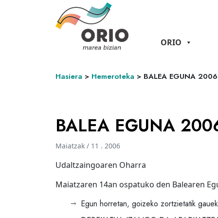
ORIO
Hasiera
>
Hemeroteka
>
BALEA EGUNA 2006
BALEA EGUNA 200
Maiatzak / 11 . 2006
Udaltzaingoaren Oharra
Maiatzaren 14an ospatuko den Balearen Egun
Egun horretan, goizeko zortzietatik gaue