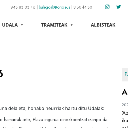
943 83 03 46
|
bulegoak@orio.eus
|
8:30-14:30
UDALA
TRAMITEAK
ALBISTEAK
6
P
A
20
a dela eta, honako neurriak hartu ditu Udalak:
‘A
ko hamarrak arte, Plaza ingurua oinezkoentzat izango da.
ik