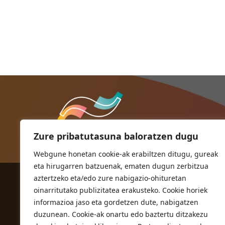
Zure pribatutasuna baloratzen dugu
Webgune honetan cookie-ak erabiltzen ditugu, gureak
eta hirugarren batzuenak, ematen dugun zerbitzua
aztertzeko eta/edo zure nabigazio-ohituretan
ORIOKO UDALA
oinarritutako publizitatea erakusteko. Cookie horiek
Herriko plaza,1
informazioa jaso eta gordetzen dute, nabigatzen
20810 Orio (Gipuzkoa)
duzunean. Cookie-ak onartu edo baztertu ditzakezu
T. 943 83 03 46