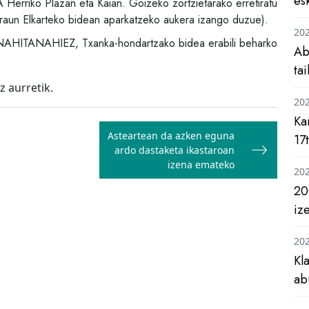
es
ko Plazan eta Kaian. Goizeko zortzietarako erretiratu
Arraun Elkarteko bidean aparkatzeko aukera izango duzue).
20
o, NAHITANAHIEZ, Txanka-hondartzako bidea erabili beharko
Ab
ta
 aurretik.
20
Ka
Asteartean da azken eguna
17
ardo dastaketa ikastaroan
izena emateko
20
20
iz
20
Kl
ab