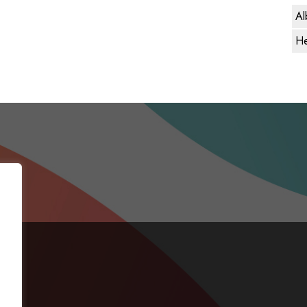
Al
He