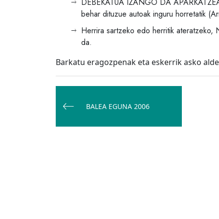
DEBEKATUA IZANGO DA APARKATZEA Herri
behar dituzue autoak inguru horretatik (
Herrira sartzeko edo herritik ateratzek
da.
Barkatu eragozpenak eta eskerrik asko aldez
Bidalketetan
zehar
BALEA EGUNA 2006
nabigatu