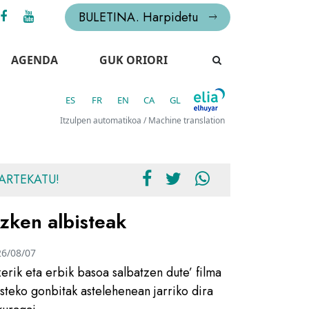
BULETINA. Harpidetu
AGENDA
GUK ORIORI
ES
FR
EN
CA
GL
Itzulpen automatikoa / Machine translation
ARTEKATU!
zken albisteak
26/08/07
zerik eta erbik basoa salbatzen dute’ filma
usteko gonbitak astelehenean jarriko dira