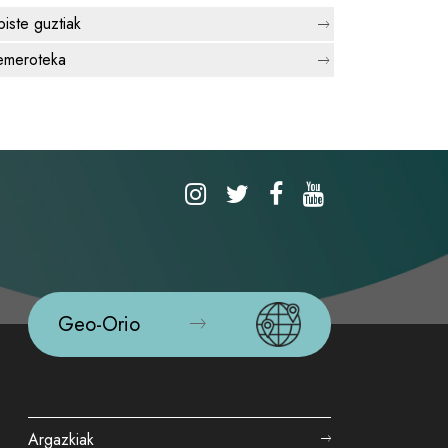
biste guztiak
meroteka
Geo-Orio
Argazkiak