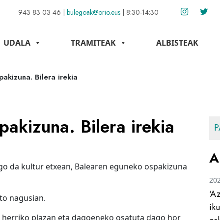
943 83 03 46
|
bulegoak@orio.eus
|
8:30-14:30
UDALA
TRAMITEAK
ALBISTEAK
akizuna. Bilera irekia
akizuna. Bilera irekia
P
A
ingo da kultur etxean, Balearen eguneko ospakizuna
20
‘A
eto nagusian.
ik
a herriko plazan eta dagoeneko osatuta dago hor