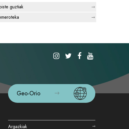
biste guztiak
meroteka
Geo-Orio
Argazkiak