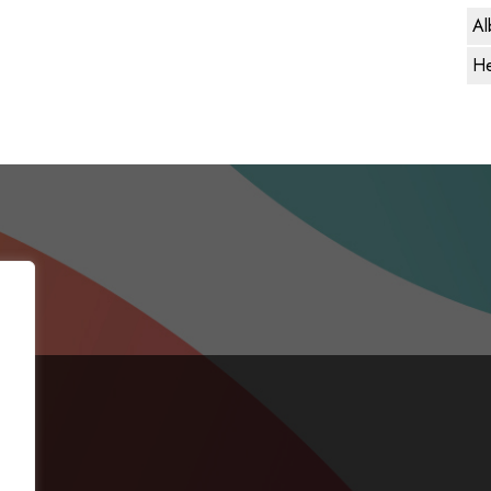
Al
He