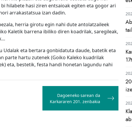
es
i hilabete hasi ziren entsaioak egiten eta gogor ari
hori arrakastatsua izan dadin.
20
Ab
ezala, herria girotu egin nahi dute antolatzaileek
ta
ko Kaletik barrena ibiliko diren koadrilak, saregileak,
ak…
20
 du Udalak eta bertara gonbidatuta daude, batetik eta
Ka
an parte hartu zutenek (Goiko Kaleko kuadrilak
17
rek) eta, bestetik, festa handi honetan lagundu nahi
20
20
iz
Dagoeneko sarean da
Karkararen 201. zenbakia
20
Kl
ab