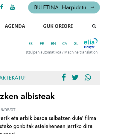
BULETINA. Harpidetu
AGENDA
GUK ORIORI
ES
FR
EN
CA
GL
Itzulpen automatikoa / Machine translation
ARTEKATU!
zken albisteak
26/08/07
zerik eta erbik basoa salbatzen dute’ filma
usteko gonbitak astelehenean jarriko dira