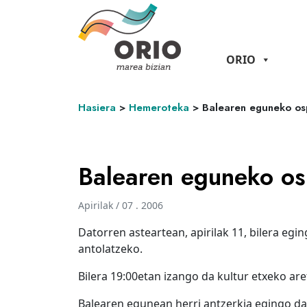
ORIO
Hasiera
>
Hemeroteka
>
Balearen eguneko osp
Balearen eguneko osp
Apirilak / 07 . 2006
Datorren asteartean, apirilak 11, bilera eg
antolatzeko.
Bilera 19:00etan izango da kultur etxeko ar
Balearen egunean herri antzerkia egingo d