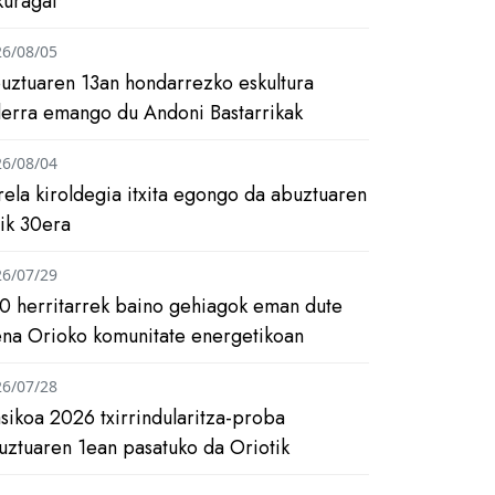
kuragai
26/08/05
uztuaren 13an hondarrezko eskultura
ilerra emango du Andoni Bastarrikak
26/08/04
rela kiroldegia itxita egongo da abuztuaren
tik 30era
26/07/29
0 herritarrek baino gehiagok eman dute
ena Orioko komunitate energetikoan
26/07/28
asikoa 2026 txirrindularitza-proba
uztuaren 1ean pasatuko da Oriotik