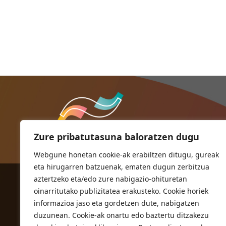
Zure pribatutasuna baloratzen dugu
Webgune honetan cookie-ak erabiltzen ditugu, gureak
eta hirugarren batzuenak, ematen dugun zerbitzua
aztertzeko eta/edo zure nabigazio-ohituretan
ORIOKO UDALA
oinarritutako publizitatea erakusteko. Cookie horiek
Herriko plaza,1
informazioa jaso eta gordetzen dute, nabigatzen
20810 Orio (Gipuzkoa)
duzunean. Cookie-ak onartu edo baztertu ditzakezu
T. 943 83 03 46