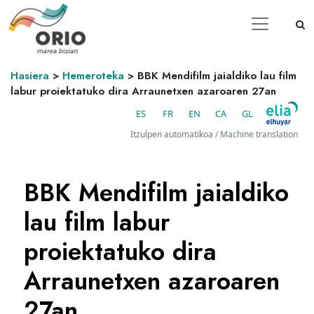
Hasiera
>
Hemeroteka
>
BBK Mendifilm jaialdiko lau film
labur proiektatuko dira Arraunetxen azaroaren 27an
ES
FR
EN
CA
GL
Itzulpen automatikoa / Machine translation
BBK Mendifilm jaialdiko
lau film labur
proiektatuko dira
Arraunetxen azaroaren
27an