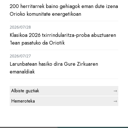
200 herritarrek baino gehiagok eman dute izena
Orioko komunitate energetikoan
2026/07/28
Klasikoa 2026 txirrindularitza-proba abuztuaren
1ean pasatuko da Oriotik
2026/07/27
Larunbatean hasiko dira Gure Zirkuaren
emanaldiak
Albiste guztiak
Hemeroteka