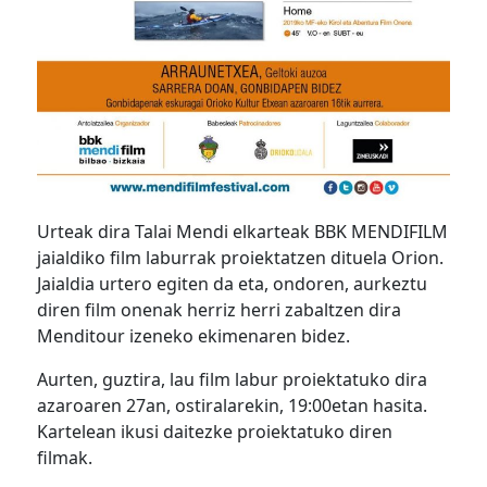
Urteak dira Talai Mendi elkarteak BBK MENDIFILM
jaialdiko film laburrak proiektatzen dituela Orion.
Jaialdia urtero egiten da eta, ondoren, aurkeztu
diren film onenak herriz herri zabaltzen dira
Menditour izeneko ekimenaren bidez.
Aurten, guztira, lau film labur proiektatuko dira
azaroaren 27an, ostiralarekin, 19:00etan hasita.
Kartelean ikusi daitezke proiektatuko diren
filmak.