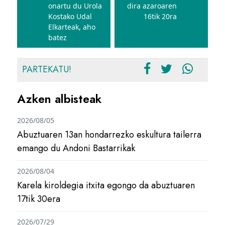
onartu du Urola
dira azaroaren
Kostako Udal
16tik 20ra
Elkarteak, aho
batez
PARTEKATU!
Azken albisteak
2026/08/05
Abuztuaren 13an hondarrezko eskultura tailerra
emango du Andoni Bastarrikak
2026/08/04
Karela kiroldegia itxita egongo da abuztuaren
17tik 30era
2026/07/29