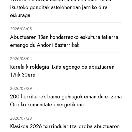
ikusteko gonbitak astelehenean jarriko dira
eskuragai
2026/08/05
Abuztuaren 13an hondarrezko eskultura tailerra
emango du Andoni Bastarrikak
2026/08/04
Karela kiroldegia itxita egongo da abuztuaren
17tik 30era
2026/07/29
200 herritarrek baino gehiagok eman dute izena
Orioko komunitate energetikoan
2026/07/28
Klasikoa 2026 txirrindularitza-proba abuztuaren