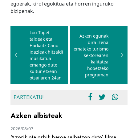
egoerak, kirol egokitua eta horren inguruko
bizipenak.
Bidalketetan
zehar
Lou Topet
Azken egunak
taldeak eta
nabigatu
dira izena
Harkaitz Cano
emateko turismo
idazleak hitzaldi
sektorearen
musikatua
kalitatea
emango dute
hobetzeko
kultur etxean
programan
otsailaren 24an
PARTEKATU!
Azken albisteak
2026/08/07
‘Azerik eta erbik basoa salbatzen dute’ filma