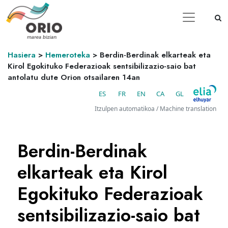
Hasiera
>
Hemeroteka
>
Berdin-Berdinak elkarteak eta
Kirol Egokituko Federazioak sentsibilizazio-saio bat
antolatu dute Orion otsailaren 14an
ES
FR
EN
CA
GL
Itzulpen automatikoa / Machine translation
Berdin-Berdinak
elkarteak eta Kirol
Egokituko Federazioak
sentsibilizazio-saio bat