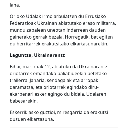
lana.
Orioko Udalak irmo arbuiatzen du Errusiako
Federazioak Ukrainan abiatutako eraso militarra,
mundu zabalean uneotan indarrean dauden
gainerako gerrak bezala. Horregatik, bat egiten
du herritarrek erakutsitako elkartasunarekin.
Laguntza, Ukrainarantz
Bihar, martxoak 12, abiatuko da Ukrainarantz
oriotarrek emandako baliabideekin betetako
trailerra. Janaria, sendagaiak eta arropak
daramatza, eta oriotarrek egindako diru-
ekarpenari esker egingo du bidaia, Udalaren
babesarekin.
Eskerrik asko guztioi, miresgarria da erakutsi
duzuen elkartasuna.