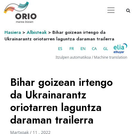
Hasiera
>
Albisteak
>
Bihar goizean irtengo da
Ukrainarantz oriotarren laguntza daraman trailerra
ES
FR
EN
CA
GL
Itzulpen automatikoa / Machine translation
Bihar goizean irtengo
da Ukrainarantz
oriotarren laguntza
daraman trailerra
Martxoak / 11 . 2022