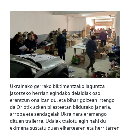
Ukrainako gerrako biktimentzako laguntza
jasotzeko herrian egindako deialdiak oso
erantzun ona izan du, eta bihar goizean irtengo
da Oriotik azken bi asteetan bildutako janaria,
arropa eta sendagaiak Ukrainara eramango
dituen trailerra. Udalak txalotu egin nahi du
ekimena sustatu duen elkartearen eta herritarren