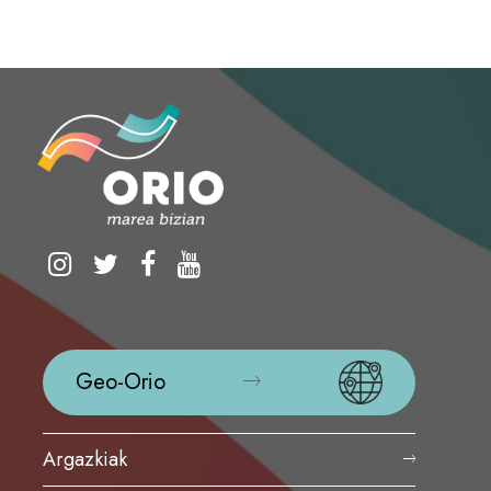
Geo-Orio
Argazkiak