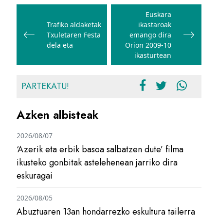
Bidalketetan
zehar
Euskara
Trafiko aldaketak
ikastaroak
nabigatu
Txuletaren Festa
emango dira
dela eta
Orion 2009-10
ikasturtean
PARTEKATU!
Azken albisteak
2026/08/07
‘Azerik eta erbik basoa salbatzen dute’ filma
ikusteko gonbitak astelehenean jarriko dira
eskuragai
2026/08/05
Abuztuaren 13an hondarrezko eskultura tailerra