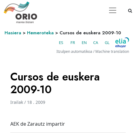
Hasiera
>
Hemeroteka
>
Cursos de euskera 2009-10
ES
FR
EN
CA
GL
Itzulpen automatikoa / Machine translation
Cursos de euskera
2009-10
Irailak / 18 . 2009
AEK de Zarautz impartir