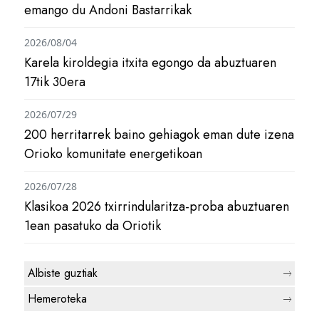
emango du Andoni Bastarrikak
2026/08/04
Karela kiroldegia itxita egongo da abuztuaren
17tik 30era
2026/07/29
200 herritarrek baino gehiagok eman dute izena
Orioko komunitate energetikoan
2026/07/28
Klasikoa 2026 txirrindularitza-proba abuztuaren
1ean pasatuko da Oriotik
Albiste guztiak
Hemeroteka