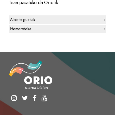
1ean pasatuko da Oriotik
Albiste guztiak
Hemeroteka