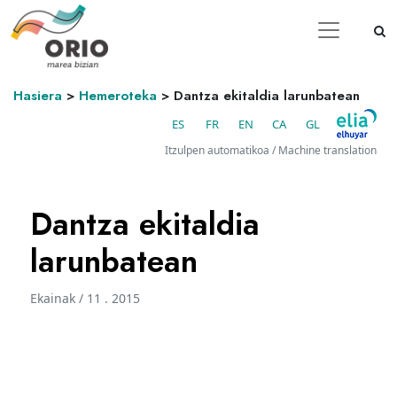
Hasiera
>
Hemeroteka
>
Dantza ekitaldia larunbatean
ES
FR
EN
CA
GL
Itzulpen automatikoa / Machine translation
Dantza ekitaldia
larunbatean
Ekainak / 11 . 2015