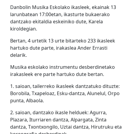
Danbolin Musika Eskolako ikasleek, ekainak 13
larunbatean 17:00etan, ikasturte bukaerako
dantzako ekitaldia eskeiniko dute, Karela
kiroldegian.
Bertan, 4 urtetik 13 urte bitarteko 233 ikasleek
hartuko dute parte, irakaslea Ander Errasti
delarik.
Musika eskolako instrumentu desberdinetako
irakasleek ere parte hartuko dute bertan.
1. saioan, tailerreko ikasleek dantzatuko dituzte:
Borobila, Txapeloaz, Esku-dantza, Alunelul, Orpo
punta, Albaola.
2. saioan, dantzako ikasle helduek: Agurra,
Plazara, Iturriaren dantza, Alpargata, Zinta
dantza, Txontxongilo, Uztai dantza, Hirutruku eta