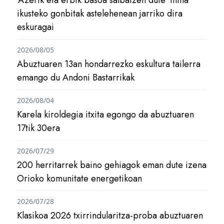
‘Azerik eta erbik basoa salbatzen dute’ filma
ikusteko gonbitak astelehenean jarriko dira
eskuragai
2026/08/05
Abuztuaren 13an hondarrezko eskultura tailerra
emango du Andoni Bastarrikak
2026/08/04
Karela kiroldegia itxita egongo da abuztuaren
17tik 30era
2026/07/29
200 herritarrek baino gehiagok eman dute izena
Orioko komunitate energetikoan
2026/07/28
Klasikoa 2026 txirrindularitza-proba abuztuaren