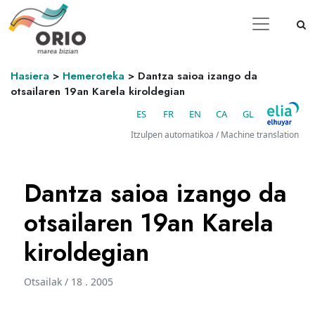
Hasiera
>
Hemeroteka
>
Dantza saioa izango da
otsailaren 19an Karela kiroldegian
ES
FR
EN
CA
GL
Itzulpen automatikoa / Machine translation
Dantza saioa izango da
otsailaren 19an Karela
kiroldegian
Otsailak / 18 . 2005