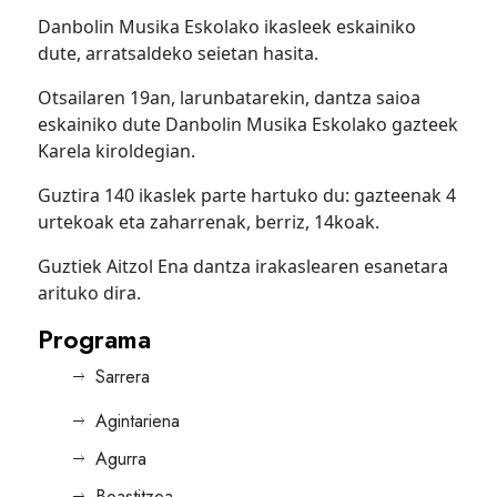
Danbolin Musika Eskolako ikasleek eskainiko
dute, arratsaldeko seietan hasita.
Otsailaren 19an, larunbatarekin, dantza saioa
eskainiko dute Danbolin Musika Eskolako gazteek
Karela kiroldegian.
Guztira 140 ikaslek parte hartuko du: gazteenak 4
urtekoak eta zaharrenak, berriz, 14koak.
Guztiek Aitzol Ena dantza irakaslearen esanetara
arituko dira.
Programa
Sarrera
Agintariena
Agurra
Boastitzea