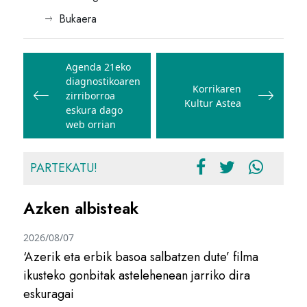
Bukaera
Bidalketetan
zehar
Agenda 21eko
diagnostikoaren
nabigatu
Korrikaren
zirriborroa
Kultur Astea
eskura dago
web orrian
PARTEKATU!
Azken albisteak
2026/08/07
‘Azerik eta erbik basoa salbatzen dute’ filma
ikusteko gonbitak astelehenean jarriko dira
eskuragai