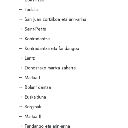
Txulalai
San Juan zortzikoa eta arin-arina
Saint-Petite
Kontradantza
Kontradantza eta fandangoa
Lantz
Donostiako martxa zaharra
Martxa I
Bolant dantza
Euskalduna
Sorginak
Martxa II
Fandango eta arin-arina