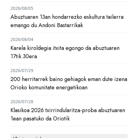
2026/08/05
Abuztuaren 13an hondarrezko eskultura tailerra
emango du Andoni Bastarrikak
2026/08/04
Karela kiroldegia itxita egongo da abuztuaren
17tik 30era
2026/07/29
200 herritarrek baino gehiagok eman dute izena
Orioko komunitate energetikoan
2026/07/28
Klasikoa 2026 txirrindularitza-proba abuztuaren
1ean pasatuko da Oriotik