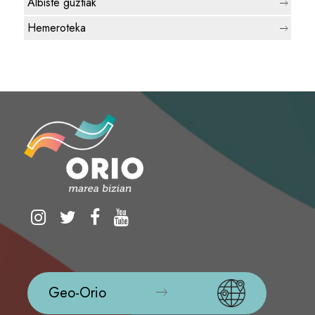
Albiste guztiak
Hemeroteka
Geo-Orio