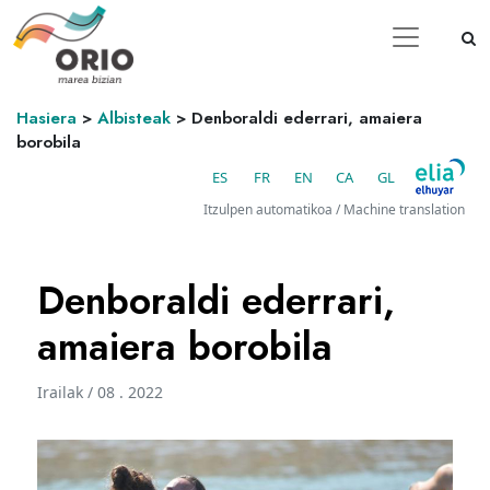
Hasiera
>
Albisteak
>
Denboraldi ederrari, amaiera
borobila
ES
FR
EN
CA
GL
Itzulpen automatikoa / Machine translation
Denboraldi ederrari,
amaiera borobila
Irailak / 08 . 2022