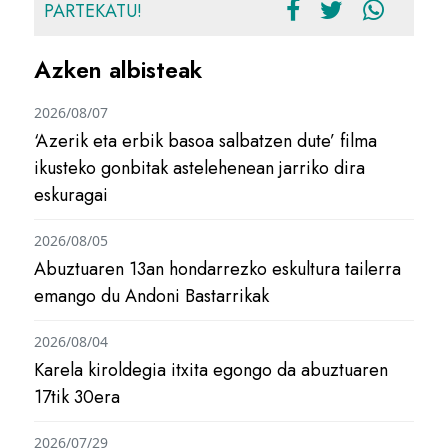
PARTEKATU!
Azken albisteak
2026/08/07
‘Azerik eta erbik basoa salbatzen dute’ filma
ikusteko gonbitak astelehenean jarriko dira
eskuragai
2026/08/05
Abuztuaren 13an hondarrezko eskultura tailerra
emango du Andoni Bastarrikak
2026/08/04
Karela kiroldegia itxita egongo da abuztuaren
17tik 30era
2026/07/29