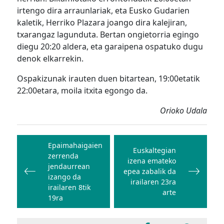
irtengo dira arraunlariak, eta Eusko Gudarien
kaletik, Herriko Plazara joango dira kalejiran,
txarangaz lagunduta. Bertan ongietorria egingo
diegu 20:20 aldera, eta garaipena ospatuko dugu
denok elkarrekin.
Ospakizunak irauten duen bitartean, 19:00etatik
22:00etara, moila itxita egongo da.
Orioko Udala
Bidalketetan
zehar
Epaimahaigaien
Euskaltegian
zerrenda
nabigatu
izena emateko
jendaurrean
epea zabalik da
izango da
irailaren 23ra
irailaren 8tik
arte
19ra