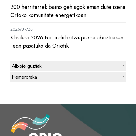
200 herritarrek baino gehiagok eman dute izena
Orioko komunitate energetikoan
2026/07/28
Klasikoa 2026 txirrindularitza-proba abuztuaren
1ean pasatuko da Oriotik
Albiste guztiak
Hemeroteka