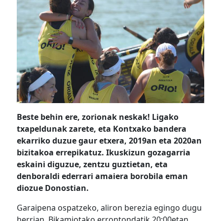
Beste behin ere, zorionak neskak! Ligako
txapeldunak zarete, eta Kontxako bandera
ekarriko duzue gaur etxera, 2019an eta 2020an
bizitakoa errepikatuz. Ikuskizun gozagarria
eskaini diguzue, zentzu guztietan, eta
denboraldi ederrari amaiera borobila eman
diozue Donostian.
Garaipena ospatzeko, aliron berezia egingo dugu
herrian. Bikamiotako errontondatik 20:00etan