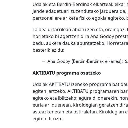
Udalak eta Berdin-Berdinak elkarteak elkarl
Jende edadetuari zuzendutako jarduera da, 
pertsonei ere ariketa fisiko egokia egiteko,
Taldea urtarrilean abiatu zen eta, oraingoz
horietako bi agertzen dira Ana Godoy presta
badu, aukera dauka apuntatzeko. Horretarak
besterik ez du:
Ana Godoy (Berdin-Berdinak elkartea): 
AKTIBATU programa osatzeko
Udalak AKTIBATU izeneko programa bat dauk
egiten jartzeko. AKTIBATU programaren barru
egiteko eta ibiltzeko: eguraldi onarekin, ho
euria ari duenean, kiroldegian geratzen dira
asteazkenetan eta ostiraletan. Kiroldegian 
egiten dituzte.