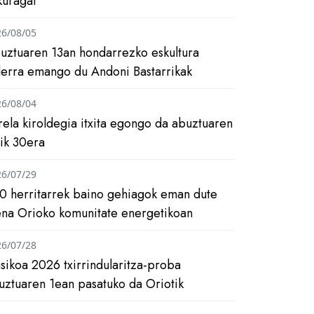
kuragai
26/08/05
uztuaren 13an hondarrezko eskultura
ilerra emango du Andoni Bastarrikak
26/08/04
rela kiroldegia itxita egongo da abuztuaren
tik 30era
26/07/29
0 herritarrek baino gehiagok eman dute
ena Orioko komunitate energetikoan
26/07/28
asikoa 2026 txirrindularitza-proba
uztuaren 1ean pasatuko da Oriotik