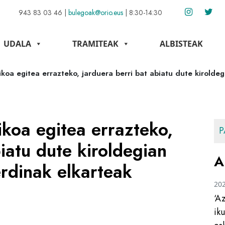
943 83 03 46
|
bulegoak@orio.eus
|
8:30-14:30
UDALA
TRAMITEAK
ALBISTEAK
ikoa egitea errazteko, jarduera berri bat abiatu dute kirolde
ikoa egitea errazteko,
P
iatu dute kiroldegian
A
rdinak elkarteak
20
‘A
ik