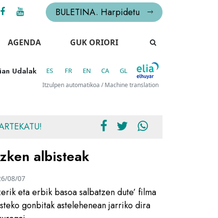
BULETINA. Harpidetu
AGENDA
GUK ORIORI
gian Udalak
ES
FR
EN
CA
GL
Itzulpen automatikoa / Machine translation
ARTEKATU!
zken albisteak
26/08/07
zerik eta erbik basoa salbatzen dute’ filma
usteko gonbitak astelehenean jarriko dira