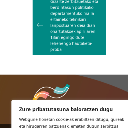
Gizarte zerbitzuetako eta
zehar
berdintasun politikako
nabigatu
departamentuko maila
ertaineko teknikari
lanpostuaren deialdian
onartutakoek apirilaren
13an egingo dute
lehenengo hautaketa-
proba
Zure pribatutasuna baloratzen dugu
Webgune honetan cookie-ak erabiltzen ditugu, gureak
eta hirugarren batzuenak, ematen dugun zerbitzua