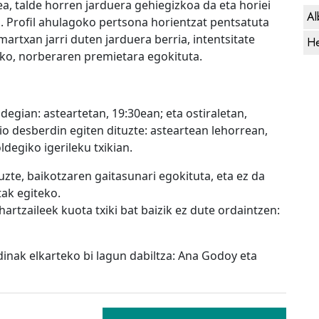
a, talde horren jarduera gehiegizkoa da eta horiei
Al
a. Profil ahulagoko pertsona horientzat pentsatuta
artxan jarri duten jarduera berria, intentsitate
He
ko, norberaren premietara egokituta.
degian: asteartetan, 19:30ean; eta ostiraletan,
 desberdin egiten dituzte: asteartean lehorrean,
oldegiko igerileku txikian.
te, baikotzaren gaitasunari egokituta, eta ez da
tak egiteko.
rtzaileek kuota txiki bat baizik ez dute ordaintzen:
dinak elkarteko bi lagun dabiltza: Ana Godoy eta