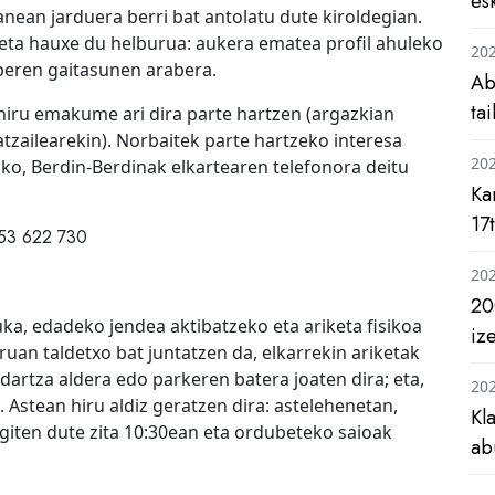
es
anean jarduera berri bat antolatu dute kiroldegian.
eta hauxe du helburua: aukera ematea profil ahuleko
20
 beren gaitasunen arabera.
Ab
ta
, hiru emakume ari dira parte hartzen (argazkian
tzailearekin). Norbaitek parte hartzeko interesa
20
o, Berdin-Berdinak elkartearen telefonora deitu
Ka
17
653 622 730
20
20
a, edadeko jendea aktibatzeko eta ariketa fisikoa
iz
an taldetxo bat juntatzen da, elkarrekin ariketak
ndartza aldera edo parkeren batera joaten dira; eta,
20
. Astean hiru aldiz geratzen dira: astelehenetan,
Kl
egiten dute zita 10:30ean eta ordubeteko saioak
ab