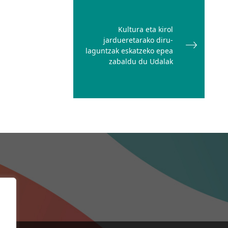
Kultura eta kirol
jardueretarako diru-
laguntzak eskatzeko epea
zabaldu du Udalak