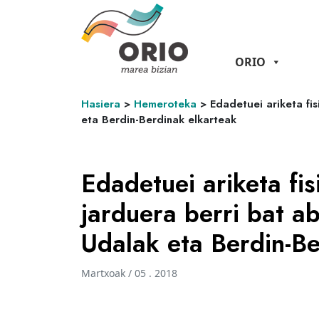
ORIO
Hasiera
>
Hemeroteka
>
Edadetuei ariketa fis
eta Berdin-Berdinak elkarteak
Edadetuei ariketa fis
jarduera berri bat ab
Udalak eta Berdin-Be
Martxoak / 05 . 2018