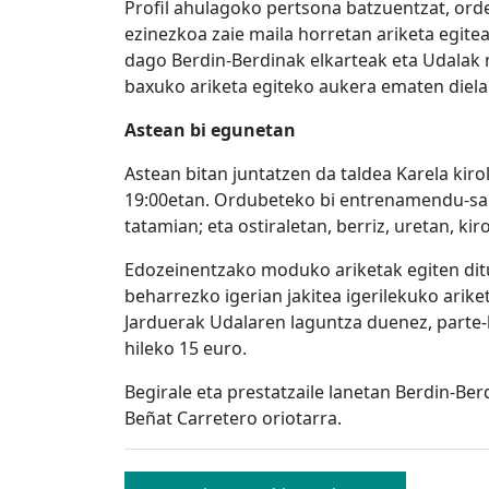
Profil ahulagoko pertsona batzuentzat, orde
ezinezkoa zaie maila horretan ariketa egite
dago Berdin-Berdinak elkarteak eta Udalak m
baxuko ariketa egiteko aukera ematen diela
Astean bi egunetan
Astean bitan juntatzen da taldea Karela kirol
19:00etan. Ordubeteko bi entrenamendu-saio
tatamian; eta ostiraletan, berriz, uretan, kir
Edozeinentzako moduko ariketak egiten dituz
beharrezko igerian jakitea igerilekuko arike
Jarduerak Udalaren laguntza duenez, parte-ha
hileko 15 euro.
Begirale eta prestatzaile lanetan Berdin-Ber
Beñat Carretero oriotarra.
Bidalketetan