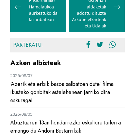
Euskaraldiko
sisteman
Hamalaukoa
aldaketak
aurkeztuko da
adostu dituzte
larunbatean
Arkupe elkarteak
eta Udalak
PARTEKATU!
Azken albisteak
2026/08/07
‘Azerik eta erbik basoa salbatzen dute’ filma
ikusteko gonbitak astelehenean jarriko dira
eskuragai
2026/08/05
Abuztuaren 13an hondarrezko eskultura tailerra
emango du Andoni Bastarrikak