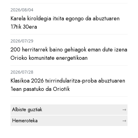
2026/08/04
Karela kiroldegia itxita egongo da abuztuaren
17tik 30era
2026/07/29
200 herritarrek baino gehiagok eman dute izena
Orioko komunitate energetikoan
2026/07/28
Klasikoa 2026 txirrindularitza-proba abuztuaren
1ean pasatuko da Oriotik
Albiste guztiak
Hemeroteka