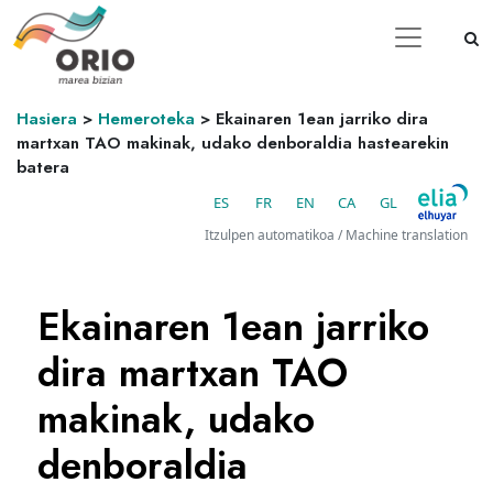
Hasiera
>
Hemeroteka
>
Ekainaren 1ean jarriko dira
martxan TAO makinak, udako denboraldia hastearekin
batera
ES
FR
EN
CA
GL
Itzulpen automatikoa / Machine translation
Ekainaren 1ean jarriko
dira martxan TAO
makinak, udako
denboraldia