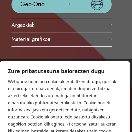
Geo-Orio
Argazkiak
Material grafikoa
Zure pribatutasuna baloratzen dugu
ORIOKO UDALA
Herriko plaza,1
Webgune honetan cookie-ak erabiltzen ditugu, gureak
20810 Orio (Gipuzkoa)
eta hirugarren batzuenak, ematen dugun zerbitzua
T. 943 83 03 46
aztertzeko eta/edo zure nabigazio-ohituretan
oinarritutako publizitatea erakusteko. Cookie horiek
bulegoak@orio.eus
informazioa jaso eta gordetzen dute, nabigatzen
duzunean. Cookie-ak onartu edo baztertu ditzakezu
dagokion botoian klik eginez. «Pertsonalizatu» aukeran
klik eginez, bestalde, aukeratu dezakezu zein cookie