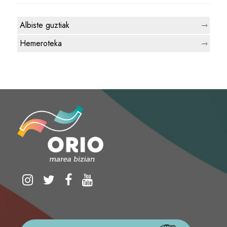
Albiste guztiak
Hemeroteka