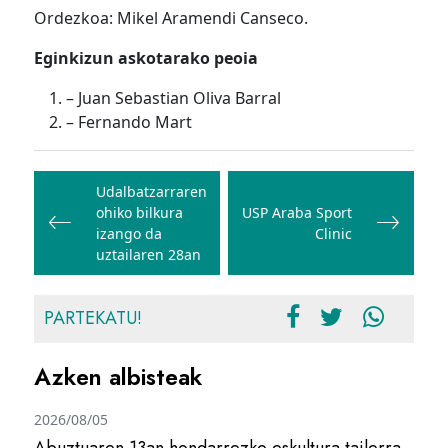
Ordezkoa: Mikel Aramendi Canseco.
Eginkizun askotarako peoia
– Juan Sebastian Oliva Barral
– Fernando Mart
Bidalketetan
zehar
Udalbatzarraren
ohiko bilkura
USP Araba Sport
nabigatu
izango da
Clinic
uztailaren 28an
PARTEKATU!
Azken albisteak
2026/08/05