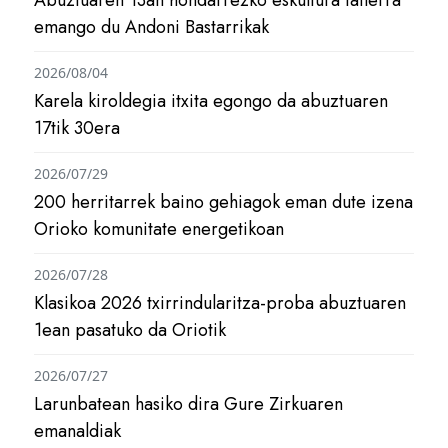
Abuztuaren 13an hondarrezko eskultura tailerra
emango du Andoni Bastarrikak
2026/08/04
Karela kiroldegia itxita egongo da abuztuaren
17tik 30era
2026/07/29
200 herritarrek baino gehiagok eman dute izena
Orioko komunitate energetikoan
2026/07/28
Klasikoa 2026 txirrindularitza-proba abuztuaren
1ean pasatuko da Oriotik
2026/07/27
Larunbatean hasiko dira Gure Zirkuaren
emanaldiak