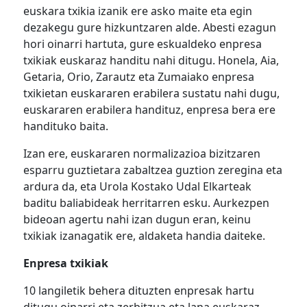
euskara txikia izanik ere asko maite eta egin
dezakegu gure hizkuntzaren alde. Abesti ezagun
hori oinarri hartuta, gure eskualdeko enpresa
txikiak euskaraz handitu nahi ditugu. Honela, Aia,
Getaria, Orio, Zarautz eta Zumaiako enpresa
txikietan euskararen erabilera sustatu nahi dugu,
euskararen erabilera handituz, enpresa bera ere
handituko baita.
Izan ere, euskararen normalizazioa bizitzaren
esparru guztietara zabaltzea guztion zeregina eta
ardura da, eta Urola Kostako Udal Elkarteak
baditu baliabideak herritarren esku. Aurkezpen
bideoan agertu nahi izan dugun eran, keinu
txikiak izanagatik ere, aldaketa handia daiteke.
Enpresa txikiak
10 langiletik behera dituzten enpresak hartu