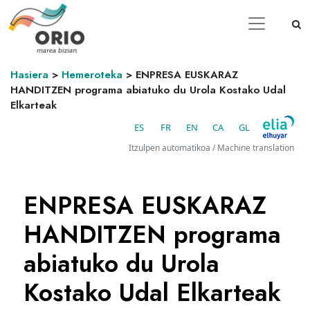
Hasiera
>
Hemeroteka
>
ENPRESA EUSKARAZ
HANDITZEN programa abiatuko du Urola Kostako Udal
Elkarteak
ES
FR
EN
CA
GL
Itzulpen automatikoa / Machine translation
ENPRESA EUSKARAZ
HANDITZEN programa
abiatuko du Urola
Kostako Udal Elkarteak