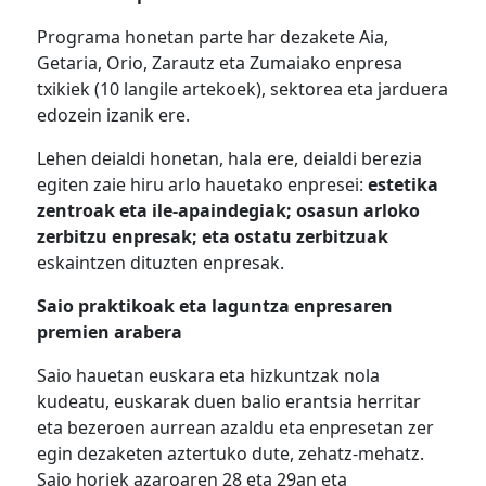
Programa honetan parte har dezakete Aia,
Getaria, Orio, Zarautz eta Zumaiako enpresa
txikiek (10 langile artekoek), sektorea eta jarduera
edozein izanik ere.
Lehen deialdi honetan, hala ere, deialdi berezia
egiten zaie hiru arlo hauetako enpresei:
estetika
zentroak eta ile-apaindegiak; osasun arloko
zerbitzu enpresak; eta ostatu zerbitzuak
eskaintzen dituzten enpresak.
Saio praktikoak eta laguntza enpresaren
premien arabera
Saio hauetan euskara eta hizkuntzak nola
kudeatu, euskarak duen balio erantsia herritar
eta bezeroen aurrean azaldu eta enpresetan zer
egin dezaketen aztertuko dute, zehatz-mehatz.
Saio horiek azaroaren 28 eta 29an eta