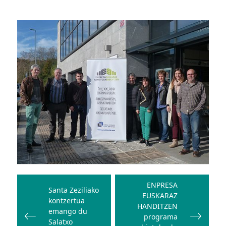
Bidalketetan
zehar
ENPRESA
Santa Zeziliako
EUSKARAZ
nabigatu
kontzertua
HANDITZEN
emango du
programa
Salatxo