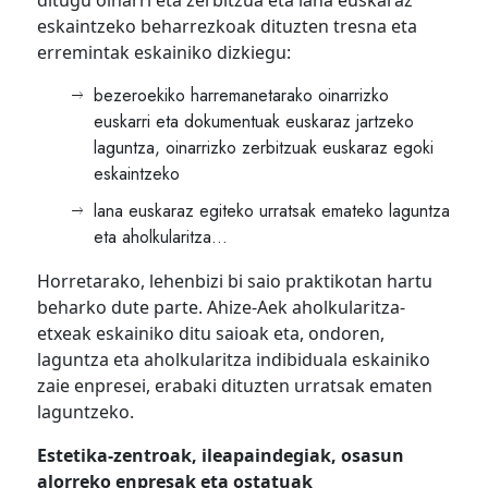
ditugu oinarri eta zerbitzua eta lana euskaraz
eskaintzeko beharrezkoak dituzten tresna eta
erremintak eskainiko dizkiegu:
bezeroekiko harremanetarako oinarrizko
euskarri eta dokumentuak euskaraz jartzeko
laguntza, oinarrizko zerbitzuak euskaraz egoki
eskaintzeko
lana euskaraz egiteko urratsak emateko laguntza
eta aholkularitza…
Horretarako, lehenbizi bi saio praktikotan hartu
beharko dute parte. Ahize-Aek aholkularitza-
etxeak eskainiko ditu saioak eta, ondoren,
laguntza eta aholkularitza indibiduala eskainiko
zaie enpresei, erabaki dituzten urratsak ematen
laguntzeko.
Estetika-zentroak, ileapaindegiak, osasun
alorreko enpresak eta ostatuak