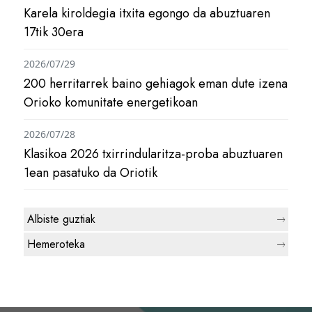
Karela kiroldegia itxita egongo da abuztuaren
17tik 30era
2026/07/29
200 herritarrek baino gehiagok eman dute izena
Orioko komunitate energetikoan
2026/07/28
Klasikoa 2026 txirrindularitza-proba abuztuaren
1ean pasatuko da Oriotik
Albiste guztiak
Hemeroteka