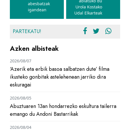
abiatuko du
abesbatzak
Urola Kostako
igandean
Udal Elkarteak
PARTEKATU!
Azken albisteak
2026/08/07
‘Azerik eta erbik basoa salbatzen dute’ filma
ikusteko gonbitak astelehenean jarriko dira
eskuragai
2026/08/05
Abuztuaren 13an hondarrezko eskultura tailerra
emango du Andoni Bastarrikak
2026/08/04