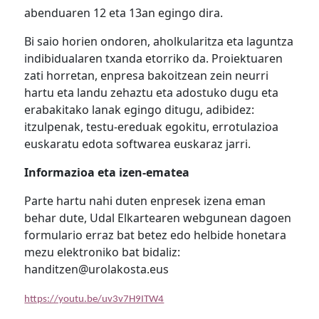
abenduaren 12 eta 13an egingo dira.
Bi saio horien ondoren, aholkularitza eta laguntza
indibidualaren txanda etorriko da. Proiektuaren
zati horretan, enpresa bakoitzean zein neurri
hartu eta landu zehaztu eta adostuko dugu eta
erabakitako lanak egingo ditugu, adibidez:
itzulpenak, testu-ereduak egokitu, errotulazioa
euskaratu edota softwarea euskaraz jarri.
Informazioa eta izen-ematea
Parte hartu nahi duten enpresek izena eman
behar dute, Udal Elkartearen webgunean dagoen
formulario erraz bat betez edo helbide honetara
mezu elektroniko bat bidaliz:
handitzen@urolakosta.eus
https://youtu.be/uv3v7H9ITW4