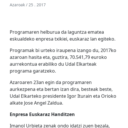
Azaroak / 25 . 2017
Programaren helburua da laguntza ematea
eskualdeko enpresa txikiei, euskaraz lan egiteko.
Programak bi urteko iraupena izango du, 2017ko
azaroan hasita eta, guztira, 70.541,79 euroko
aurrekontua erabiliko du Udal Elkarteak
programa garatzeko.
Azaroaren 23an egin da programaren
aurkezpena eta bertan izan dira, besteak beste,
Udal Elkarteko presidente Igor Iturain eta Orioko
alkate Jose Angel Zaldua.
Enpresa Euskaraz Handitzen
Imanol Urbieta zenak ondo idatzi zuen bezala,