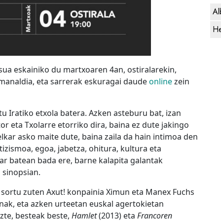
Al
He
sua eskainiko du martxoaren 4an, ostiralarekin,
emanaldia, eta sarrerak eskuragai daude
online
zein
u Iratiko etxola batera. Azken asteburu bat, izan
r eta Txolarre etorriko dira, baina ez dute jakingo
 elkar asko maite dute, baina zaila da hain intimoa den
izismoa, egoa, jabetza, ohitura, kultura eta
ar batean bada ere, barne kalapita galantak
 sinopsian.
 sortu zuten Axut! konpainia Ximun eta Manex Fuchs
nak, eta azken urteetan euskal agertokietan
zte, besteak beste,
Hamlet
(2013) eta
Francoren