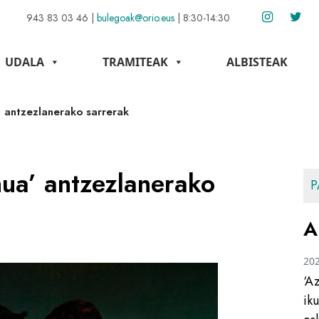
943 83 03 46
|
bulegoak@orio.eus
|
8:30-14:30
UDALA
TRAMITEAK
ALBISTEAK
 antzezlanerako sarrerak
ua’ antzezlanerako
P
A
20
‘A
ik