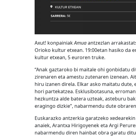
Axut! konpainiak
Amua
antzezlan arrakastat
Orioko kultur etxean. 19:00etan hasiko da 
kultur etxean, 5 euroren truke.
“Anak gaztaroko bi maitale ohi gonbidatu dit
zirenaren eta amestu zutenaren izenean. Aito
hiru izanen direla. Elkar asko maitatu dute,
hori partekatzea. Esklusibotasuna, erromant
hezkuntza alde batera uzteak, asteburu bak
eragingo dizkie”, nabarmendu dute obraren
Euskarazko antzerkia garatzeko xedearekin
anaiek, Arantxa Hirigoyenek eta Argi Perure
nabarmendu diren hainbat obra garatu ditu