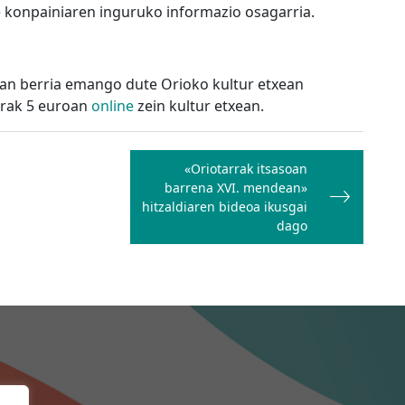
konpainiaren inguruko informazio osagarria.
an berria emango dute Orioko kultur etxean
rerak 5 euroan
online
zein kultur etxean.
«Oriotarrak itsasoan
barrena XVI. mendean»
hitzaldiaren bideoa ikusgai
dago