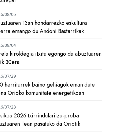
kuragai
26/08/05
uztuaren 13an hondarrezko eskultura
ilerra emango du Andoni Bastarrikak
26/08/04
rela kiroldegia itxita egongo da abuztuaren
tik 30era
26/07/29
0 herritarrek baino gehiagok eman dute
ena Orioko komunitate energetikoan
26/07/28
asikoa 2026 txirrindularitza-proba
uztuaren 1ean pasatuko da Oriotik