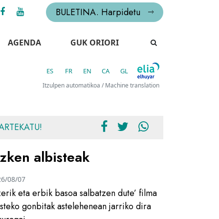
BULETINA. Harpidetu
AGENDA
GUK ORIORI
ES
FR
EN
CA
GL
Itzulpen automatikoa / Machine translation
ARTEKATU!
zken albisteak
26/08/07
zerik eta erbik basoa salbatzen dute’ filma
usteko gonbitak astelehenean jarriko dira