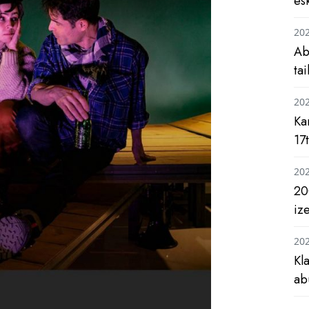
es
20
Ab
ta
20
Ka
17
20
20
iz
20
Kl
ab