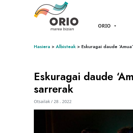
ORIO
Hasiera
>
Albisteak
>
Eskuragai daude ‘Amua’
Eskuragai daude ‘Am
sarrerak
Otsailak / 28 . 2022