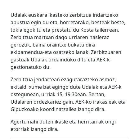
Udalak euskara ikasteko zerbitzua indartzeko
apustua egin du eta, horretarako, besteak beste,
tokia egokitu eta prestatu du Kosta tailerrean.
Zerbitzua martxan dago urriaren hasieraz
geroztik, baina oraintxe bukatu dira
ekipamendua-eta osatzeko lanak. Zerbitzuaren
gastuak Udalak ordainduko ditu eta AEK-k
gestionatuko du.
Zerbitzua jendartean ezagutarazteko asmoz,
ekitaldi xume bat egingo dute Udalak eta AEK-k
ostegunean, urriak 15, 19:30ean. Bertan,
Udalaren ordezkariez gain, AEK-ko irakasleak eta
Gipuzkoako koordinatzailea izango dira.
Agertu nahi duten ikasle eta herritarrak ongi
etorriak izango dira.