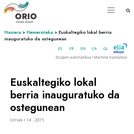
Hasiera
>
Hemeroteka
>
Euskaltegiko lokal berria
inauguratuko da ostegunean
ES
FR
EN
CA
GL
Itzulpen automatikoa / Machine translation
Euskaltegiko lokal
berria inauguratuko da
ostegunean
Urriak / 14 . 2015