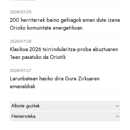
2026/07/29
200 herritarrek baino gehiagok eman dute izena
Orioko komunitate energetikoan
2026/07/28
Klasikoa 2026 txirrindularitza-proba abuztuaren
1ean pasatuko da Oriotik
2026/07/27
Larunbatean hasiko dira Gure Zirkuaren
emanaldiak
Albiste guztiak
Hemeroteka