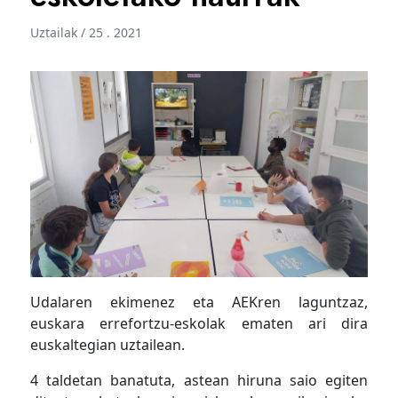
Uztailak / 25 . 2021
Udalaren ekimenez eta AEKren laguntzaz,
euskara errefortzu-eskolak ematen ari dira
euskaltegian uztailean.
4 taldetan banatuta, astean hiruna saio egiten