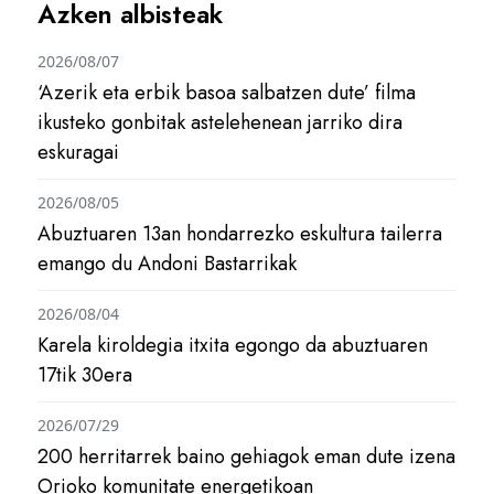
Azken albisteak
2026/08/07
‘Azerik eta erbik basoa salbatzen dute’ filma
ikusteko gonbitak astelehenean jarriko dira
eskuragai
2026/08/05
Abuztuaren 13an hondarrezko eskultura tailerra
emango du Andoni Bastarrikak
2026/08/04
Karela kiroldegia itxita egongo da abuztuaren
17tik 30era
2026/07/29
200 herritarrek baino gehiagok eman dute izena
Orioko komunitate energetikoan