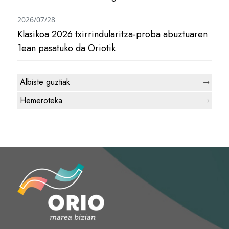
2026/07/28
Klasikoa 2026 txirrindularitza-proba abuztuaren
1ean pasatuko da Oriotik
Albiste guztiak
Hemeroteka