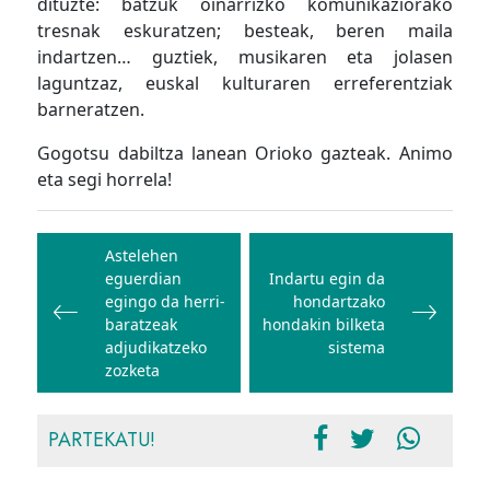
dituzte: batzuk oinarrizko komunikaziorako
tresnak eskuratzen; besteak, beren maila
indartzen… guztiek, musikaren eta jolasen
laguntzaz, euskal kulturaren erreferentziak
barneratzen.
Gogotsu dabiltza lanean Orioko gazteak. Animo
eta segi horrela!
Bidalketetan
zehar
Astelehen
eguerdian
Indartu egin da
nabigatu
egingo da herri-
hondartzako
baratzeak
hondakin bilketa
adjudikatzeko
sistema
zozketa
PARTEKATU!