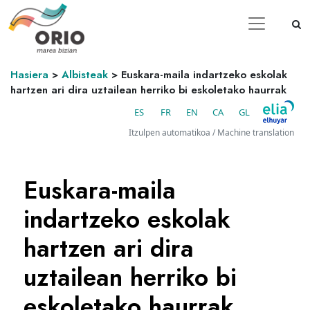
Hasiera
>
Albisteak
>
Euskara-maila indartzeko eskolak
hartzen ari dira uztailean herriko bi eskoletako haurrak
ES
FR
EN
CA
GL
Itzulpen automatikoa / Machine translation
Euskara-maila
indartzeko eskolak
hartzen ari dira
uztailean herriko bi
eskoletako haurrak