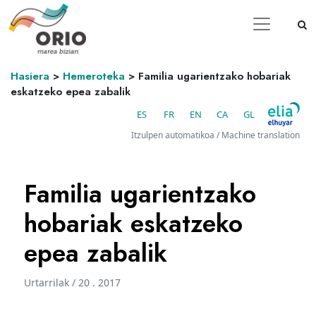
Hasiera
>
Hemeroteka
>
Familia ugarientzako hobariak
eskatzeko epea zabalik
ES
FR
EN
CA
GL
Itzulpen automatikoa / Machine translation
Familia ugarientzako
hobariak eskatzeko
epea zabalik
Urtarrilak / 20 . 2017