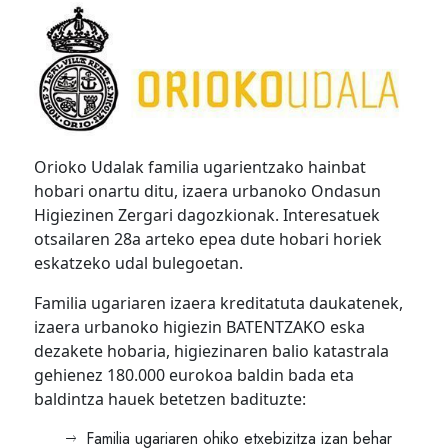
Orioko Udalak familia ugarientzako hainbat
hobari onartu ditu, izaera urbanoko Ondasun
Higiezinen Zergari dagozkionak. Interesatuek
otsailaren 28a arteko epea dute hobari horiek
eskatzeko udal bulegoetan.
Familia ugariaren izaera kreditatuta daukatenek,
izaera urbanoko higiezin BATENTZAKO eska
dezakete hobaria, higiezinaren balio katastrala
gehienez 180.000 eurokoa baldin bada eta
baldintza hauek betetzen badituzte:
Familia ugariaren ohiko etxebizitza izan behar