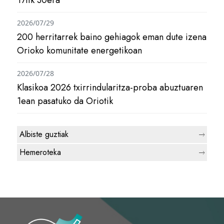
2026/07/29
200 herritarrek baino gehiagok eman dute izena
Orioko komunitate energetikoan
2026/07/28
Klasikoa 2026 txirrindularitza-proba abuztuaren
1ean pasatuko da Oriotik
Albiste guztiak
Hemeroteka