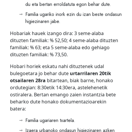
du eta bertan erroldatuta egon behar dute.
Familia ugariko inork ezin du izan beste ondasun
higiezinaren jabe.
Hobariak hauek izango dira: 3 seme-alaba
dituzten familiak: % 52,50; 4 seme-alaba dituzten
familiak: % 63; eta 5 seme-alaba edo gehiago
dituzten familiak: % 73,50.
Hobari horiek eskatu nahi dituztenek udal
bulegoetara jo behar dute
urtarrilaren 20tik
otsailaren 28ra
bitartean, biak barne, honako
ordutegian: 8:30etik 14:30era, astelehenetik
ostiralera. Bertan emango zaien instantzia bete
beharko dute honako dokumentazioarekin
batera:
Familia ugariaren txartela.
Izaera urbanoko ondasun higiezinaren azken