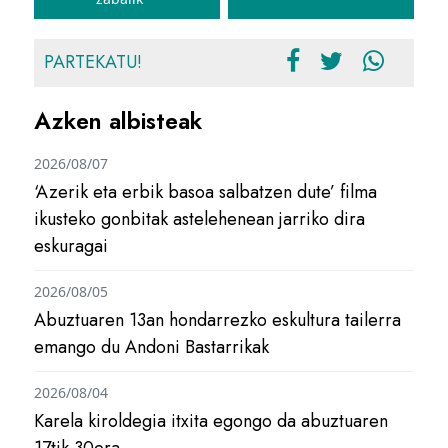
PARTEKATU!
Azken albisteak
2026/08/07
‘Azerik eta erbik basoa salbatzen dute’ filma
ikusteko gonbitak astelehenean jarriko dira
eskuragai
2026/08/05
Abuztuaren 13an hondarrezko eskultura tailerra
emango du Andoni Bastarrikak
2026/08/04
Karela kiroldegia itxita egongo da abuztuaren
17tik 30era