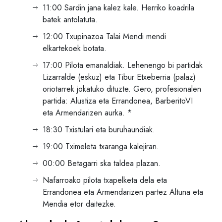
11:00 Sardin jana kalez kale. Herriko koadrila
batek antolatuta.
12:00 Txupinazoa Talai Mendi mendi
elkartekoek botata.
17:00 Pilota emanaldiak. Lehenengo bi partidak
Lizarralde (eskuz) eta Tibur Etxeberria (palaz)
oriotarrek jokatuko dituzte. Gero, profesionalen
partida: Alustiza eta Errandonea, BarberitoVI
eta Armendarizen aurka. *
18:30 Txistulari eta buruhaundiak.
19:00 Tximeleta txaranga kalejiran.
00:00 Betagarri ska taldea plazan.
Nafarroako pilota txapelketa dela eta
Errandonea eta Armendarizen partez Altuna eta
Mendia etor daitezke.