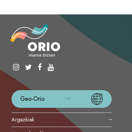
Geo-Orio
Argazkiak