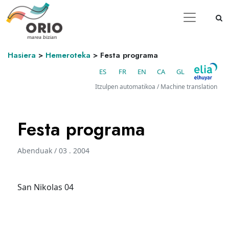
Hasiera
>
Hemeroteka
>
Festa programa
ES
FR
EN
CA
GL
Itzulpen automatikoa / Machine translation
Festa programa
Abenduak / 03 . 2004
San Nikolas 04