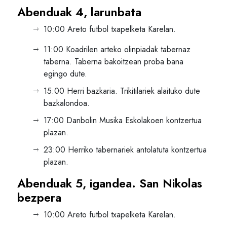
Abenduak 4, larunbata
10:00 Areto futbol txapelketa Karelan.
11:00 Koadrilen arteko olinpiadak tabernaz
taberna. Taberna bakoitzean proba bana
egingo dute.
15:00 Herri bazkaria. Trikitilariek alaituko dute
bazkalondoa.
17:00 Danbolin Musika Eskolakoen kontzertua
plazan.
23:00 Herriko tabernariek antolatuta kontzertua
plazan.
Abenduak 5, igandea. San Nikolas
bezpera
10:00 Areto futbol txapelketa Karelan.