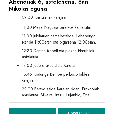
Abenduak 6, astelehena. San
Nikolas eguna
09:30 Txistulariak kalejiran.
11:00 Meza Nagusia Salatxok kantatuta.
11:00 Jubilatuen hamaiketakoa. Lehenengo
txanda 11:00etan eta bigarrena 12:00etan.
12:30 Dantza txapelketa plazan Harribilek
antolatuta.
17:00 Judo erakustaldia Karelan.
18:45 Txatunga Bembe perkusio taldea
kalejiran.
22:00 Bertso saioa Karelan doan, Errikotxiak
antolatuta. Silveira, Irazu, Lujanbio, Ega
Bidalketetan
zehar
Guraso Eskola