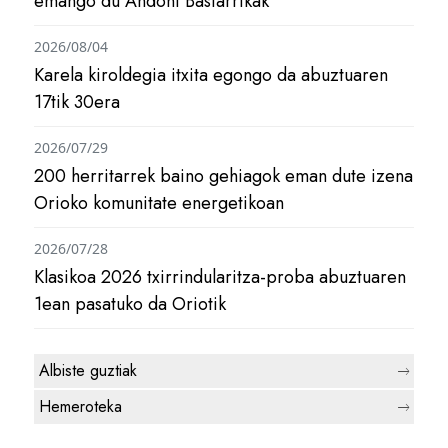
emango du Andoni Bastarrikak
2026/08/04
Karela kiroldegia itxita egongo da abuztuaren
17tik 30era
2026/07/29
200 herritarrek baino gehiagok eman dute izena
Orioko komunitate energetikoan
2026/07/28
Klasikoa 2026 txirrindularitza-proba abuztuaren
1ean pasatuko da Oriotik
Albiste guztiak
Hemeroteka