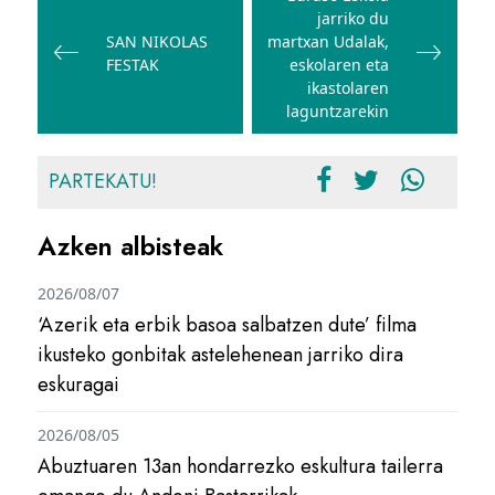
jarriko du
nabigatu
SAN NIKOLAS
martxan Udalak,
FESTAK
eskolaren eta
ikastolaren
laguntzarekin
PARTEKATU!
Azken albisteak
2026/08/07
‘Azerik eta erbik basoa salbatzen dute’ filma
ikusteko gonbitak astelehenean jarriko dira
eskuragai
2026/08/05
Abuztuaren 13an hondarrezko eskultura tailerra