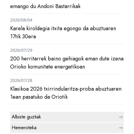
emango du Andoni Bastarrikak
2026/08/04
Karela kiroldegia itxita egongo da abuztuaren
17tik 30era
2026/07/29
200 herritarrek baino gehiagok eman dute izena
Orioko komunitate energetikoan
2026/07/28
Klasikoa 2026 txirrindularitza-proba abuztuaren
1ean pasatuko da Oriotik
Albiste guztiak
Hemeroteka