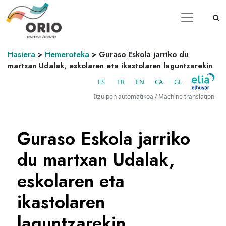
Hasiera
>
Hemeroteka
>
Guraso Eskola jarriko du
martxan Udalak, eskolaren eta ikastolaren laguntzarekin
ES
FR
EN
CA
GL
Itzulpen automatikoa / Machine translation
Guraso Eskola jarriko
du martxan Udalak,
eskolaren eta
ikastolaren
laguntzarekin