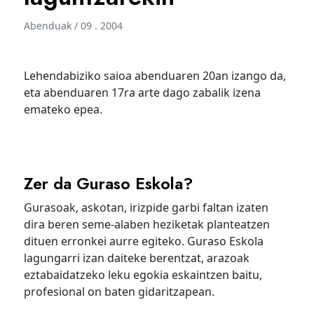
Abenduak / 09 . 2004
Lehendabiziko saioa abenduaren 20an izango da,
eta abenduaren 17ra arte dago zabalik izena
emateko epea.
Zer da Guraso Eskola?
Gurasoak, askotan, irizpide garbi faltan izaten
dira beren seme-alaben heziketak planteatzen
dituen erronkei aurre egiteko. Guraso Eskola
lagungarri izan daiteke berentzat, arazoak
eztabaidatzeko leku egokia eskaintzen baitu,
profesional on baten gidaritzapean.