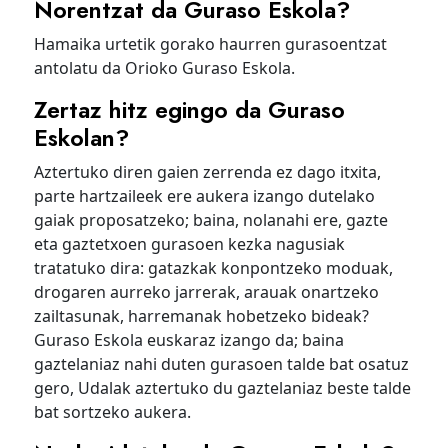
Norentzat da Guraso Eskola?
Hamaika urtetik gorako haurren gurasoentzat
antolatu da Orioko Guraso Eskola.
Zertaz hitz egingo da Guraso
Eskolan?
Aztertuko diren gaien zerrenda ez dago itxita,
parte hartzaileek ere aukera izango dutelako
gaiak proposatzeko; baina, nolanahi ere, gazte
eta gaztetxoen gurasoen kezka nagusiak
tratatuko dira: gatazkak konpontzeko moduak,
drogaren aurreko jarrerak, arauak onartzeko
zailtasunak, harremanak hobetzeko bideak?
Guraso Eskola euskaraz izango da; baina
gaztelaniaz nahi duten gurasoen talde bat osatuz
gero, Udalak aztertuko du gaztelaniaz beste talde
bat sortzeko aukera.