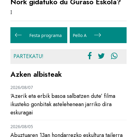
Nork gidatuko du Guraso Eskola?
I
Bidalketetan
zehar
Festa programa
Pello A
nabigatu
PARTEKATU!
Azken albisteak
2026/08/07
‘Azerik eta erbik basoa salbatzen dute’ filma
ikusteko gonbitak astelehenean jarriko dira
eskuragai
2026/08/05
Abuztuaren 13an hondarrezko eskultura tailerra