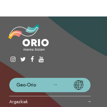
Geo-Orio
Argazkiak