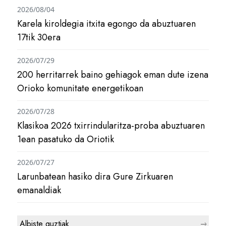
2026/08/04
Karela kiroldegia itxita egongo da abuztuaren
17tik 30era
2026/07/29
200 herritarrek baino gehiagok eman dute izena
Orioko komunitate energetikoan
2026/07/28
Klasikoa 2026 txirrindularitza-proba abuztuaren
1ean pasatuko da Oriotik
2026/07/27
Larunbatean hasiko dira Gure Zirkuaren
emanaldiak
Albiste guztiak