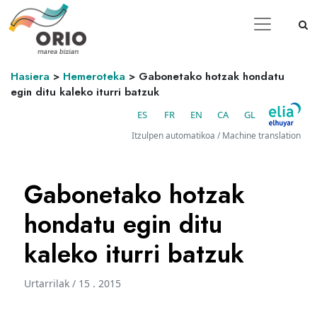
Hasiera
>
Hemeroteka
>
Gabonetako hotzak hondatu
egin ditu kaleko iturri batzuk
ES
FR
EN
CA
GL
Itzulpen automatikoa / Machine translation
Gabonetako hotzak
hondatu egin ditu
kaleko iturri batzuk
Urtarrilak / 15 . 2015