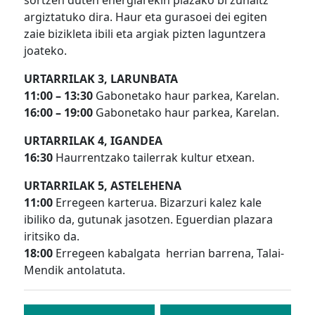
sortzen duten energiarekin plazako bi zuhaitz
argiztatuko dira. Haur eta gurasoei dei egiten
zaie bizikleta ibili eta argiak pizten laguntzera
joateko.
URTARRILAK 3, LARUNBATA
11:00 – 13:30
Gabonetako haur parkea, Karelan.
16:00 – 19:00
Gabonetako haur parkea, Karelan.
URTARRILAK 4, IGANDEA
16:30
Haurrentzako tailerrak kultur etxean.
URTARRILAK 5, ASTELEHENA
11:00
Erregeen karterua. Bizarzuri kalez kale
ibiliko da, gutunak jasotzen. Eguerdian plazara
iritsiko da.
18:00
Erregeen kabalgata herrian barrena, Talai-
Mendik antolatuta.
Bidalketetan