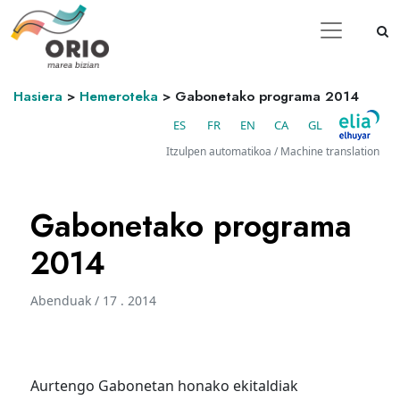
Hasiera
>
Hemeroteka
>
Gabonetako programa 2014
ES
FR
EN
CA
GL
Itzulpen automatikoa / Machine translation
Gabonetako programa
2014
Abenduak / 17 . 2014
Aurtengo Gabonetan honako ekitaldiak