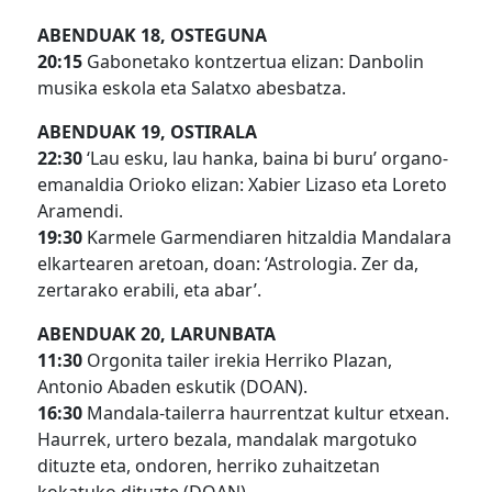
ABENDUAK 18, OSTEGUNA
20:15
Gabonetako kontzertua elizan: Danbolin
musika eskola eta Salatxo abesbatza.
ABENDUAK 19, OSTIRALA
22:30
‘Lau esku, lau hanka, baina bi buru’ organo-
emanaldia Orioko elizan: Xabier Lizaso eta Loreto
Aramendi.
19:30
Karmele Garmendiaren hitzaldia Mandalara
elkartearen aretoan, doan: ‘Astrologia. Zer da,
zertarako erabili, eta abar’.
ABENDUAK 20, LARUNBATA
11:30
Orgonita tailer irekia Herriko Plazan,
Antonio Abaden eskutik (DOAN).
16:30
Mandala-tailerra haurrentzat kultur etxean.
Haurrek, urtero bezala, mandalak margotuko
dituzte eta, ondoren, herriko zuhaitzetan