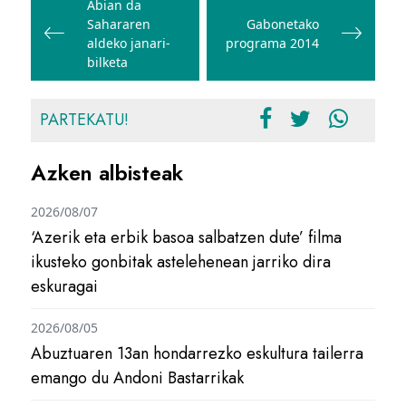
zehar
Abian da
Sahararen
Gabonetako
nabigatu
aldeko janari-
programa 2014
bilketa
PARTEKATU!
Azken albisteak
2026/08/07
‘Azerik eta erbik basoa salbatzen dute’ filma
ikusteko gonbitak astelehenean jarriko dira
eskuragai
2026/08/05
Abuztuaren 13an hondarrezko eskultura tailerra
emango du Andoni Bastarrikak