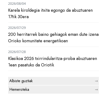
2026/08/04
Karela kiroldegia itxita egongo da abuztuaren
17tik 30era
2026/07/29
200 herritarrek baino gehiagok eman dute izena
Orioko komunitate energetikoan
2026/07/28
Klasikoa 2026 txirrindularitza-proba abuztuaren
1ean pasatuko da Oriotik
Albiste guztiak
Hemeroteka