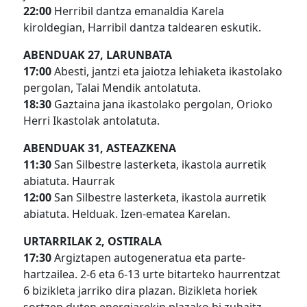
22:00
Herribil dantza emanaldia Karela
kiroldegian, Harribil dantza taldearen eskutik.
ABENDUAK 27, LARUNBATA
17:00
Abesti, jantzi eta jaiotza lehiaketa ikastolako
pergolan, Talai Mendik antolatuta.
18:30
Gaztaina jana ikastolako pergolan, Orioko
Herri Ikastolak antolatuta.
ABENDUAK 31, ASTEAZKENA
11:30
San Silbestre lasterketa, ikastola aurretik
abiatuta. Haurrak
12:00
San Silbestre lasterketa, ikastola aurretik
abiatuta. Helduak. Izen-ematea Karelan.
URTARRILAK 2, OSTIRALA
17:30
Argiztapen autogeneratua eta parte-
hartzailea. 2-6 eta 6-13 urte bitarteko haurrentzat
6 bizikleta jarriko dira plazan. Bizikleta horiek