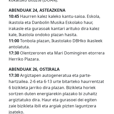
kokatuko dituzte (DOAN).
ABENDUAK 24, ASTEAZKENA
10:45
Haurren kalez kaleko kantu-saioa. Eskola,
ikastola eta Danbolin Musika Eskolako haur,
irakasle eta gurasoak kantari arituko dira kalez
kale, Ikastola ondoko plazan hasita.
11:00
Tonbola plazan, Ikastolako DBHko ikasleek
antolatuta.
17:30
Olentzeroren eta Mari Domingiren etorrera
Herriko Plazara.
ABENDUAK 26, OSTIRALA
17:30
Argiztapen autogeneratua eta parte-
hartzailea. 2-6 eta 6-13 urte bitarteko haurrentzat
6 bizikleta jarriko dira plazan. Bizikleta horiek
sortzen duten energiarekin plazako bi zuhaitz
argiztatuko dira. Haur eta gurasoei dei egiten
zaie bizikleta ibili eta argiak pizten laguntzera
joateko.