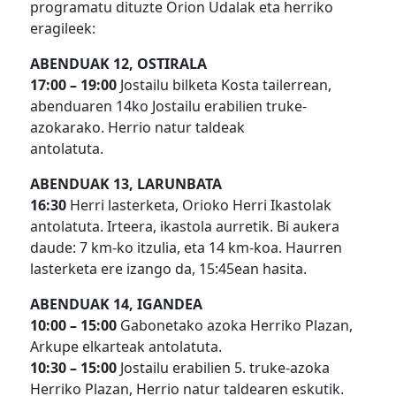
programatu dituzte Orion Udalak eta herriko
eragileek:
ABENDUAK 12, OSTIRALA
17:00 – 19:00
Jostailu bilketa Kosta tailerrean,
abenduaren 14ko Jostailu erabilien truke-
azokarako. Herrio natur taldeak
antolatuta.
ABENDUAK 13, LARUNBATA
16:30
Herri lasterketa, Orioko Herri Ikastolak
antolatuta. Irteera, ikastola aurretik. Bi aukera
daude: 7 km-ko itzulia, eta 14 km-koa. Haurren
lasterketa ere izango da, 15:45ean hasita.
ABENDUAK 14, IGANDEA
10:00 – 15:00
Gabonetako azoka Herriko Plazan,
Arkupe elkarteak antolatuta.
10:30 – 15:00
Jostailu erabilien 5. truke-azoka
Herriko Plazan, Herrio natur taldearen eskutik.