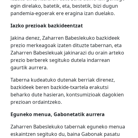
egin direlako, batetik, eta, bestetik, bizi dugun
pandemia-egoerak ere eragina izan duelako.
Iazko prezioak bazkideentzat
Jakina denez, Zaharren Babeslekuko bazkideek
prezio merkeagoak izaten dituzte tabernan, eta
Zaharren Babeslekuak jakinarazi du orain arteko
prezio berberek segituko dutela indarrean
gaurtik aurrera.
Taberna kudeatuko dutenak berriak direnez,
bazkideek beren bazkide-txartela erakutsi
beharko dute hasieran, kontsumizioak dagokien
prezioan ordaintzeko.
Eguneko menua, Gabonetatik aurrera
Zaharren Babeslekuko tabernak eguneko menua
eskaintzen segituko du, baina Gabonak pasatu