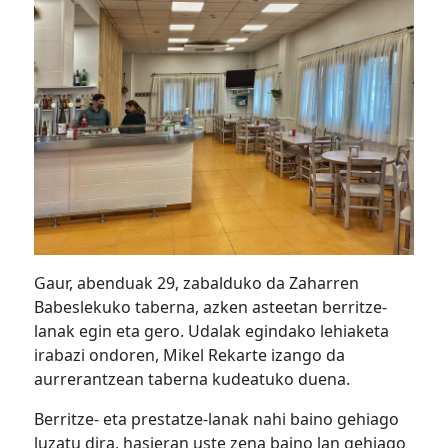
Gaur, abenduak 29, zabalduko da Zaharren
Babeslekuko taberna, azken asteetan berritze-
lanak egin eta gero. Udalak egindako lehiaketa
irabazi ondoren, Mikel Rekarte izango da
aurrerantzean taberna kudeatuko duena.
Berritze- eta prestatze-lanak nahi baino gehiago
luzatu dira, hasieran uste zena baino lan gehiago