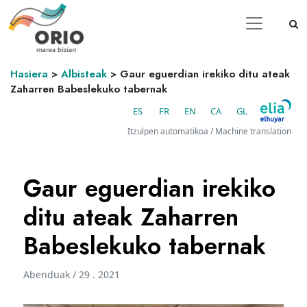
Hasiera
>
Albisteak
>
Gaur eguerdian irekiko ditu ateak
Zaharren Babeslekuko tabernak
ES
FR
EN
CA
GL
Itzulpen automatikoa / Machine translation
Gaur eguerdian irekiko
ditu ateak Zaharren
Babeslekuko tabernak
Abenduak / 29 . 2021