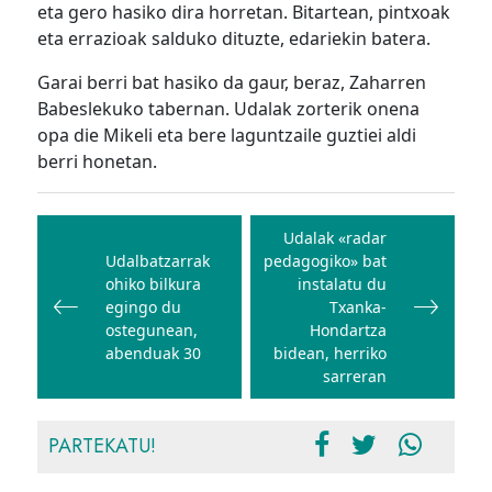
eta gero hasiko dira horretan. Bitartean, pintxoak
eta errazioak salduko dituzte, edariekin batera.
Garai berri bat hasiko da gaur, beraz, Zaharren
Babeslekuko tabernan. Udalak zorterik onena
opa die Mikeli eta bere laguntzaile guztiei aldi
berri honetan.
Bidalketetan
zehar
Udalak «radar
Udalbatzarrak
pedagogiko» bat
nabigatu
ohiko bilkura
instalatu du
egingo du
Txanka-
ostegunean,
Hondartza
abenduak 30
bidean, herriko
sarreran
PARTEKATU!