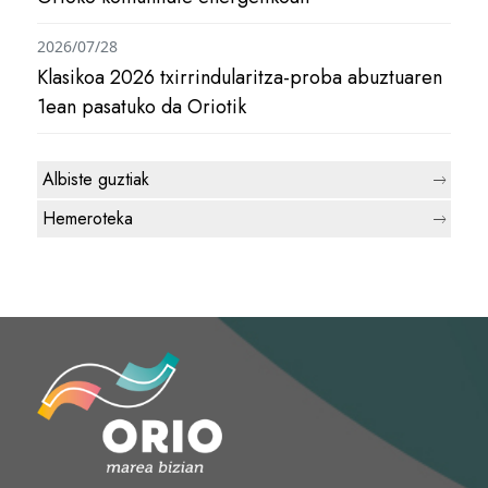
2026/07/28
Klasikoa 2026 txirrindularitza-proba abuztuaren
1ean pasatuko da Oriotik
Albiste guztiak
Hemeroteka