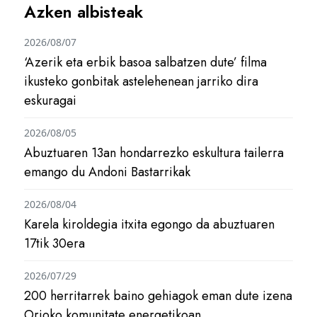
Azken albisteak
2026/08/07
‘Azerik eta erbik basoa salbatzen dute’ filma
ikusteko gonbitak astelehenean jarriko dira
eskuragai
2026/08/05
Abuztuaren 13an hondarrezko eskultura tailerra
emango du Andoni Bastarrikak
2026/08/04
Karela kiroldegia itxita egongo da abuztuaren
17tik 30era
2026/07/29
200 herritarrek baino gehiagok eman dute izena
Orioko komunitate energetikoan