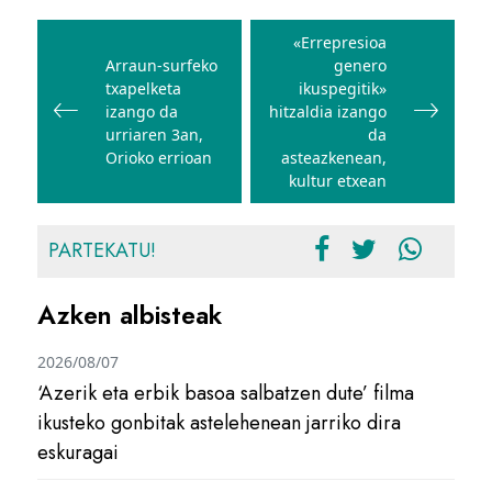
Bidalketetan
zehar
«Errepresioa
Arraun-surfeko
genero
nabigatu
txapelketa
ikuspegitik»
izango da
hitzaldia izango
urriaren 3an,
da
Orioko errioan
asteazkenean,
kultur etxean
PARTEKATU!
Azken albisteak
2026/08/07
‘Azerik eta erbik basoa salbatzen dute’ filma
ikusteko gonbitak astelehenean jarriko dira
eskuragai