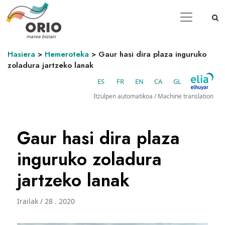
Hasiera
>
Hemeroteka
>
Gaur hasi dira plaza inguruko
zoladura jartzeko lanak
ES
FR
EN
CA
GL
Itzulpen automatikoa / Machine translation
Gaur hasi dira plaza
inguruko zoladura
jartzeko lanak
Irailak / 28 . 2020