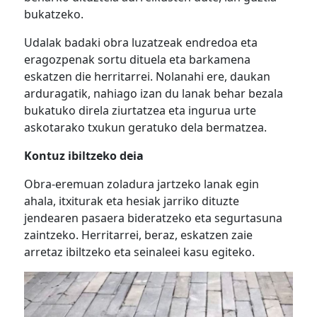
bukatzeko.
Udalak badaki obra luzatzeak endredoa eta
eragozpenak sortu dituela eta barkamena
eskatzen die herritarrei. Nolanahi ere, daukan
arduragatik, nahiago izan du lanak behar bezala
bukatuko direla ziurtatzea eta ingurua urte
askotarako txukun geratuko dela bermatzea.
Kontuz ibiltzeko deia
Obra-eremuan zoladura jartzeko lanak egin
ahala, itxiturak eta hesiak jarriko dituzte
jendearen pasaera bideratzeko eta segurtasuna
zaintzeko. Herritarrei, beraz, eskatzen zaie
arretaz ibiltzeko eta seinaleei kasu egiteko.