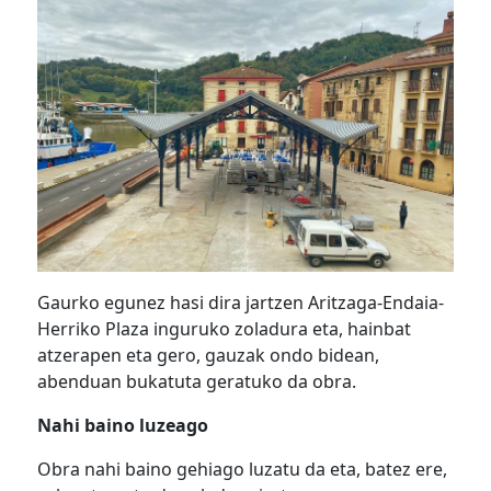
Gaurko egunez hasi dira jartzen Aritzaga-Endaia-
Herriko Plaza inguruko zoladura eta, hainbat
atzerapen eta gero, gauzak ondo bidean,
abenduan bukatuta geratuko da obra.
Nahi baino luzeago
Obra nahi baino gehiago luzatu da eta, batez ere,