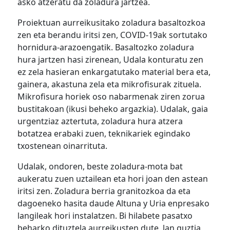
asko atzeratu da zoladura jartzea.
Proiektuan aurreikusitako zoladura basaltozkoa
zen eta berandu iritsi zen, COVID-19ak sortutako
hornidura-arazoengatik. Basaltozko zoladura
hura jartzen hasi zirenean, Udala konturatu zen
ez zela hasieran enkargatutako material bera eta,
gainera, akastuna zela eta mikrofisurak zituela.
Mikrofisura horiek oso nabarmenak ziren zorua
bustitakoan (ikusi beheko argazkia). Udalak, gaia
urgentziaz aztertuta, zoladura hura atzera
botatzea erabaki zuen, teknikariek egindako
txostenean oinarrituta.
Udalak, ondoren, beste zoladura-mota bat
aukeratu zuen uztailean eta hori joan den astean
iritsi zen. Zoladura berria granitozkoa da eta
dagoeneko hasita daude Altuna y Uria enpresako
langileak hori instalatzen. Bi hilabete pasatxo
beharko dituztela aurreikusten dute, lan guztia