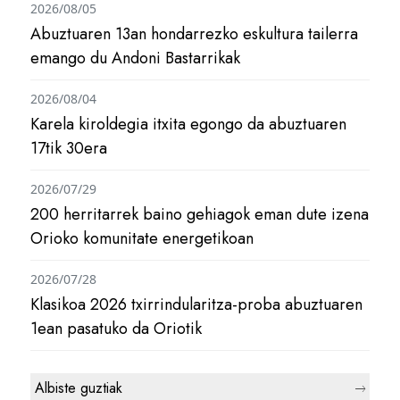
2026/08/05
Abuztuaren 13an hondarrezko eskultura tailerra
emango du Andoni Bastarrikak
2026/08/04
Karela kiroldegia itxita egongo da abuztuaren
17tik 30era
2026/07/29
200 herritarrek baino gehiagok eman dute izena
Orioko komunitate energetikoan
2026/07/28
Klasikoa 2026 txirrindularitza-proba abuztuaren
1ean pasatuko da Oriotik
Albiste guztiak