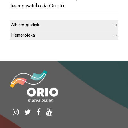
1ean pasatuko da Oriotik
Albiste guztiak
Hemeroteka