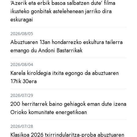
‘Azerik eta erbik basoa salbatzen dute’ filma
ikusteko gonbitak astelehenean jarriko dira
eskuragai
2026/08/05
Abuztuaren 13an hondarrezko eskultura tailerra
emango du Andoni Bastarrikak
2026/08/04
Karela kiroldegia itxita egongo da abuztuaren
17tik 30era
2026/07/29
200 herritarrek baino gehiagok eman dute izena
Orioko komunitate energetikoan
2026/07/28
Klasikoa 2026 txirrindularitza-proba abuztuaren