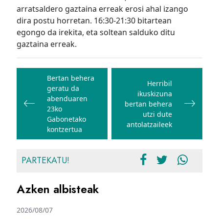
arratsaldero gaztaina erreak erosi ahal izango
dira postu horretan. 16:30-21:30 bitartean
egongo da irekita, eta soltean salduko ditu
gaztaina erreak.
Bidalketetan
zehar
Bertan behera
Herribil
geratu da
nabigatu
ikuskizuna
abenduaren
bertan behera
23ko
utzi dute
Gabonetako
antolatzaileek
kontzertua
PARTEKATU!
Azken albisteak
2026/08/07