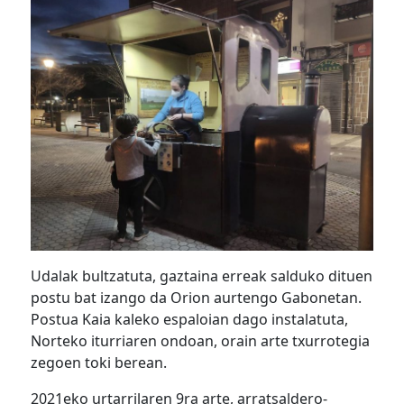
Udalak bultzatuta, gaztaina erreak salduko dituen
postu bat izango da Orion aurtengo Gabonetan.
Postua Kaia kaleko espaloian dago instalatuta,
Norteko iturriaren ondoan, orain arte txurrotegia
zegoen toki berean.
2021eko urtarrilaren 9ra arte, arratsaldero-