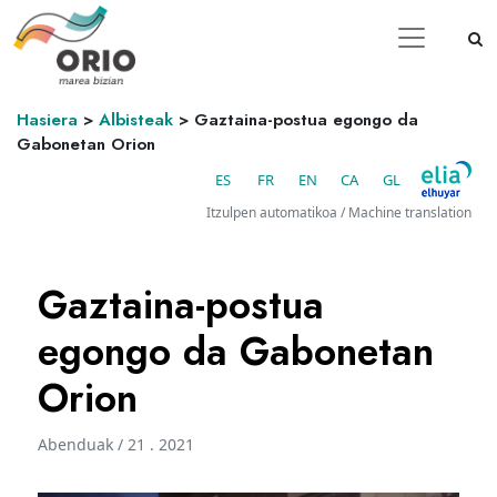
Hasiera
>
Albisteak
>
Gaztaina-postua egongo da
Gabonetan Orion
ES
FR
EN
CA
GL
Itzulpen automatikoa / Machine translation
Gaztaina-postua
egongo da Gabonetan
Orion
Abenduak / 21 . 2021