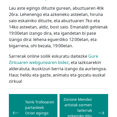
Lau aste egingo dituzte gurean, abuztuaren 4tik
26ra. Lehenengo eta azkeneko asteetan, hiruna
saio eskainiko dituzte, eta abuztuaren 7ko eta
14ko asteetan, aldiz, bost saio. Emanaldi gehienak
19:00etan izango dira, eta igandetan bi pase
izango dira: lehena eguerdiko 12:00etan, eta
bigarrena, ohi bezala, 19:00etan.
Sarrerak online soilik eskuratu daitezke
Gure
Zirkuaren webgunearen bidez
, eta iazkoarekin
alderatuta, ikuskizun berria izango da aurtengoa.
Haur, heldu eta gazte, animatu eta gozatu euskal
zirkua!
Bidalketetan
zehar
Zorione Mendez
Teink Trofeoaren
artistak sormen
nabigatu
partaideek
tailerrak
Orion egingo
eskainiko ditu