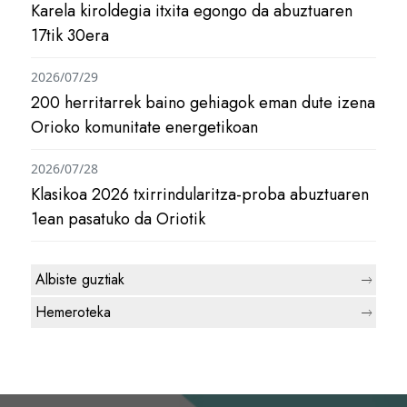
Karela kiroldegia itxita egongo da abuztuaren
17tik 30era
2026/07/29
200 herritarrek baino gehiagok eman dute izena
Orioko komunitate energetikoan
2026/07/28
Klasikoa 2026 txirrindularitza-proba abuztuaren
1ean pasatuko da Oriotik
Albiste guztiak
Hemeroteka