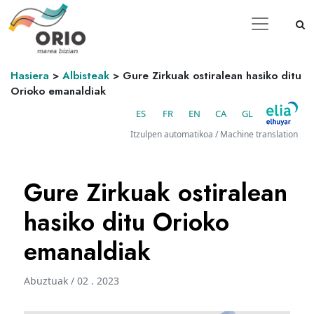
Hasiera
>
Albisteak
>
Gure Zirkuak ostiralean hasiko ditu
Orioko emanaldiak
ES
FR
EN
CA
GL
Itzulpen automatikoa / Machine translation
Gure Zirkuak ostiralean
hasiko ditu Orioko
emanaldiak
Abuztuak / 02 . 2023