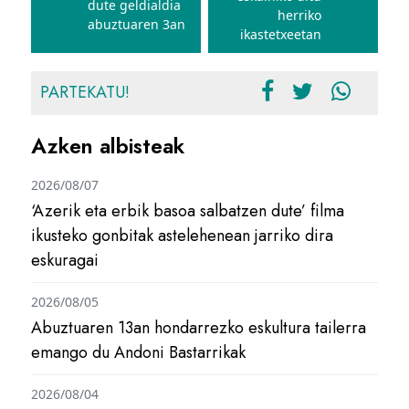
dute geldialdia
herriko
abuztuaren 3an
ikastetxeetan
PARTEKATU!
Azken albisteak
2026/08/07
‘Azerik eta erbik basoa salbatzen dute’ filma
ikusteko gonbitak astelehenean jarriko dira
eskuragai
2026/08/05
Abuztuaren 13an hondarrezko eskultura tailerra
emango du Andoni Bastarrikak
2026/08/04