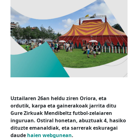
Uztailaren 26an heldu ziren Oriora, eta
ordutik, karpa eta gainerakoak jarrita ditu
Gure Zirkuak Mendibeltz futbol-zelaiaren
inguruan. Ostiral honetan, abuztuak 4, hasiko
dituzte
emanaldiak, eta sarrerak eskuragai
daude
haien webgunean
.