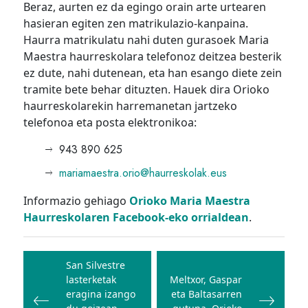
Beraz, aurten ez da egingo orain arte urtearen
hasieran egiten zen matrikulazio-kanpaina.
Haurra matrikulatu nahi duten gurasoek Maria
Maestra haurreskolara telefonoz deitzea besterik
ez dute, nahi dutenean, eta han esango diete zein
tramite bete behar dituzten. Hauek dira Orioko
haurreskolarekin harremanetan jartzeko
telefonoa eta posta elektronikoa:
943 890 625
mariamaestra.orio@haurreskolak.eus
Informazio gehiago
Orioko Maria Maestra
Haurreskolaren Facebook-eko orrialdean
.
Bidalketetan
zehar
San Silvestre
lasterketak
Meltxor, Gaspar
nabigatu
eragina izango
eta Baltasarren