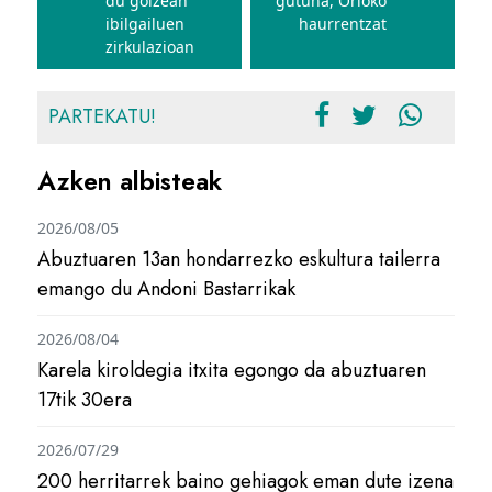
du goizean
gutuna, Orioko
ibilgailuen
haurrentzat
zirkulazioan
PARTEKATU!
Azken albisteak
2026/08/05
Abuztuaren 13an hondarrezko eskultura tailerra
emango du Andoni Bastarrikak
2026/08/04
Karela kiroldegia itxita egongo da abuztuaren
17tik 30era
2026/07/29
200 herritarrek baino gehiagok eman dute izena