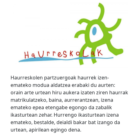
Haurreskolen partzuergoak haurrek izen-
emateko modua aldatzea erabaki du aurten:
orain arte urtean hiru aukera izaten ziren haurrak
matrikulatzeko, baina, aurrerantzean, izena
emateko epea etengabe egongo da zabalik
ikasturtean zehar. Hurrengo ikasturtean izena
emateko, bestalde, deialdi bakar bat izango da
urtean, apirilean egingo dena.