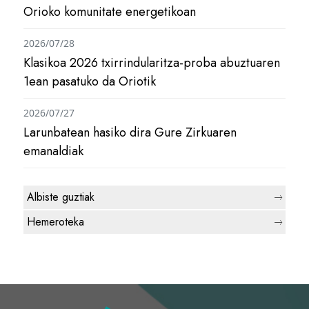
Orioko komunitate energetikoan
2026/07/28
Klasikoa 2026 txirrindularitza-proba abuztuaren
1ean pasatuko da Oriotik
2026/07/27
Larunbatean hasiko dira Gure Zirkuaren
emanaldiak
Albiste guztiak
Hemeroteka