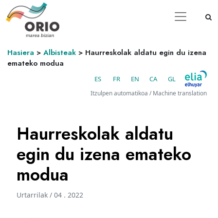
Hasiera
>
Albisteak
>
Haurreskolak aldatu egin du izena
emateko modua
ES
FR
EN
CA
GL
Itzulpen automatikoa / Machine translation
Haurreskolak aldatu
egin du izena emateko
modua
Urtarrilak / 04 . 2022